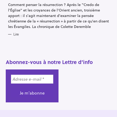
G
Comment penser la résurrection ? Après le "Credo de
O
R
l’Église" et les croyances de l'Orient ancien, troisième
I
E
apport : il s'agit maintenant d'examiner la pensée
S
chrétienne de la « résurrection » à partir de ce qu'en disent
les Évangiles. La chronique de Colette Deremble
Lire
R
e
c
Abonnez-vous à notre Lettre d’info
h
e
r
c
h
e
r