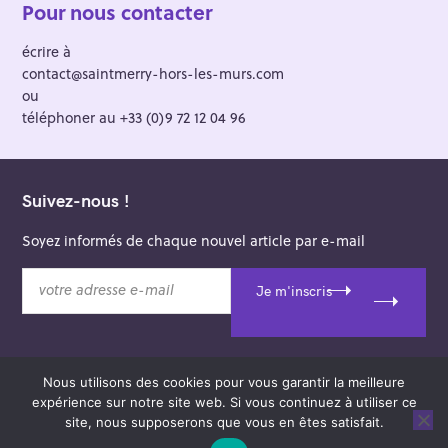
Pour nous contacter
écrire à
contact@saintmerry-hors-les-murs.com
ou
téléphoner au +33 (0)9 72 12 04 96
Suivez-nous !
Soyez informés de chaque nouvel article par e-mail
v
Je m'inscris
o
t
r
e
Nous utilisons des cookies pour vous garantir la meilleure
a
© 2026 Saint-Merry Hors-les-Murs.
expérience sur notre site web. Si vous continuez à utiliser ce
d
Theme: Felt by
Pixelgrade
.
site, nous supposerons que vous en êtes satisfait.
r