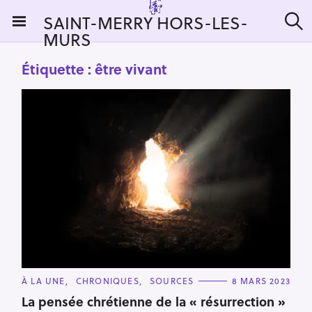
S
SAINT-MERRY HORS-LES-
k
MURS
R
i
e
c
p
Étiquette :
être vivant
h
t
e
r
o
c
c
h
e
o
r
n
:
t
e
n
t
C
À LA UNE
CHRONIQUES
SOURCES
8 MARS 2023
A
T
La pensée chrétienne de la « résurrection »
E