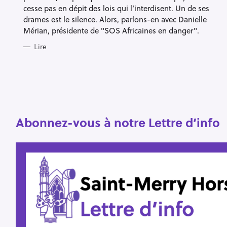
cesse pas en dépit des lois qui l’interdisent. Un de ses
drames est le silence. Alors, parlons-en avec Danielle
Mérian, présidente de "SOS Africaines en danger".
R
e
Lire
c
h
e
r
Escape
c
Abonnez-vous à notre Lettre d’info
h
e
r