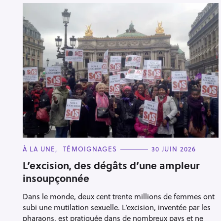
C
À LA UNE
TÉMOIGNAGES
30 JUIN 2026
A
T
L’excision, des dégâts d’une ampleur
E
insoupçonnée
G
O
R
Dans le monde, deux cent trente millions de femmes ont
I
E
subi une mutilation sexuelle. L’excision, inventée par les
S
pharaons, est pratiquée dans de nombreux pays et ne