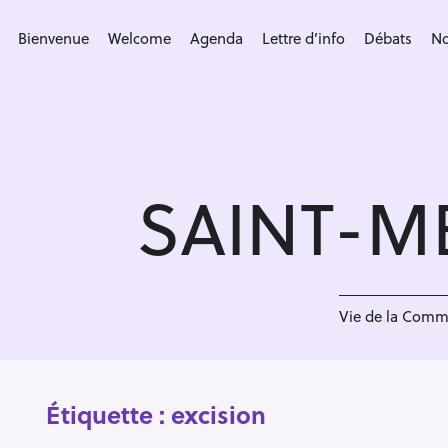
S
k
Bienvenue
Welcome
Agenda
Lettre d’info
Débats
No
i
p
t
o
c
SAINT-M
o
n
t
e
n
Vie de la Com
t
Étiquette :
excision