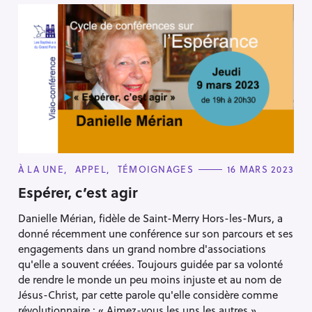
C
À LA UNE
APPEL
TÉMOIGNAGES
16 MARS 2023
A
T
Espérer, c’est agir
E
G
Danielle Mérian, fidèle de Saint-Merry Hors-les-Murs, a
O
R
donné récemment une conférence sur son parcours et ses
I
E
engagements dans un grand nombre d'associations
S
qu'elle a souvent créées. Toujours guidée par sa volonté
de rendre le monde un peu moins injuste et au nom de
Jésus-Christ, par cette parole qu'elle considère comme
révolutionnaire : « Aimez-vous les uns les autres ».