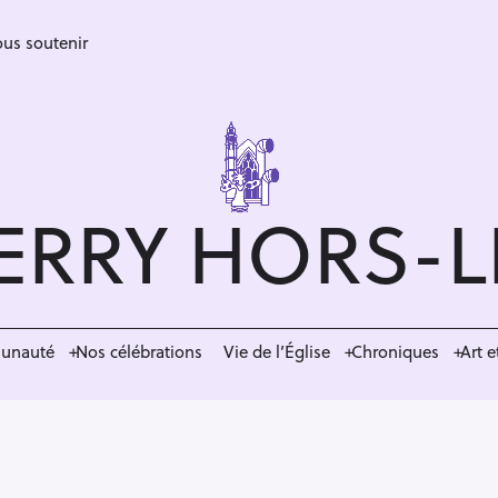
us soutenir
ERRY HORS-
munauté
Nos célébrations
Vie de l’Église
Chroniques
Art e