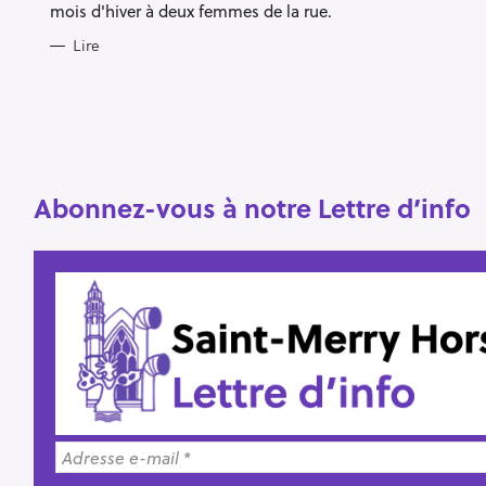
mois d'hiver à deux femmes de la rue.
R
Lire
e
c
h
e
r
Abonnez-vous à notre Lettre d’info
Escape
c
h
e
r