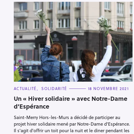
C
ACTUALITÉ
SOLIDARITÉ
18 NOVEMBRE 2021
A
T
Un « Hiver solidaire » avec Notre-Dame
E
d’Espérance
G
O
R
Saint-Merry Hors-les-Murs a décidé de participer au
I
E
projet hiver solidaire mené par Notre-Dame d'Espérance.
S
Il s'agit d'offrir un toit pour la nuit et le diner pendant les