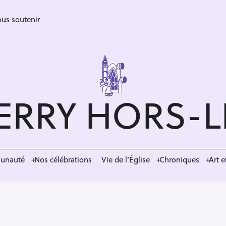
us soutenir
ERRY HORS-
munauté
Nos célébrations
Vie de l’Église
Chroniques
Art e