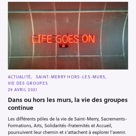
C
ACTUALITÉ
SAINT-MERRY HORS-LES-MURS
A
VIE DES GROUPES
T
E
29 AVRIL 2021
G
O
Dans ou hors les murs, la vie des groupes
R
continue
I
E
S
Les différents pôles de la vie de Saint-Merry, Sacrements-
Formations, Arts, Solidarités-Fraternités et Accueil,
poursuivent leur chemin et s’attachent à explorer l’avenir.