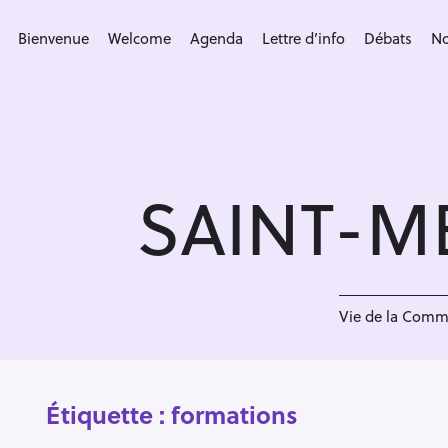
S
k
Bienvenue
Welcome
Agenda
Lettre d’info
Débats
No
i
p
t
o
c
SAINT-M
o
n
t
e
n
Vie de la Com
t
Étiquette :
formations