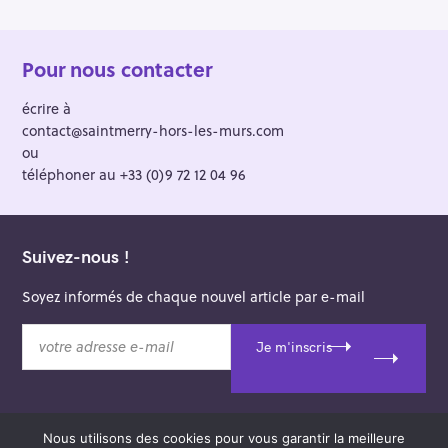
Pour nous contacter
écrire à
contact@saintmerry-hors-les-murs.com
ou
téléphoner au +33 (0)9 72 12 04 96
Suivez-nous !
Soyez informés de chaque nouvel article par e-mail
v
Je m'inscris
o
t
r
e
Nous utilisons des cookies pour vous garantir la meilleure
a