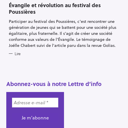
A
T
Évangile et révolution au festival des
E
Poussières
G
O
R
Participer au festival des Poussières, c’est rencontrer une
I
E
génération de jeunes qui se battent pour une société plus
S
égalitaire, plus fraternelle. Il s’agit de créer une société
conforme aux valeurs de l’Évangile. Le témoignage de
Joëlle Chabert suivi de l'article paru dans la revue Golias.
Lire
R
e
c
h
Abonnez-vous à notre Lettre d’info
e
r
c
h
e
r