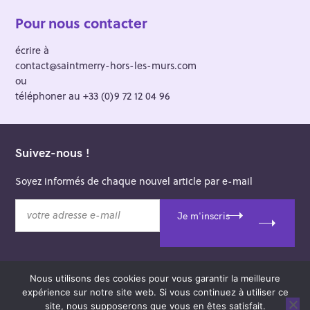
Pour nous contacter
écrire à
contact@saintmerry-hors-les-murs.com
ou
téléphoner au +33 (0)9 72 12 04 96
Suivez-nous !
Soyez informés de chaque nouvel article par e-mail
v
Je m'inscris
o
t
r
e
Nous utilisons des cookies pour vous garantir la meilleure
a
© 2026 Saint-Merry Hors-les-Murs.
expérience sur notre site web. Si vous continuez à utiliser ce
d
Theme: Felt by
Pixelgrade
.
site, nous supposerons que vous en êtes satisfait.