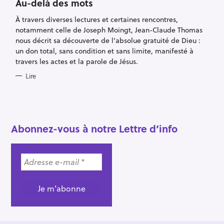
Au-delà des mots
G
O
R
À travers diverses lectures et certaines rencontres,
I
notamment celle de Joseph Moingt, Jean-Claude Thomas
E
S
nous décrit sa découverte de l’absolue gratuité de Dieu :
un don total, sans condition et sans limite, manifesté à
travers les actes et la parole de Jésus.
Lire
R
e
c
Abonnez-vous à notre Lettre d’info
h
e
r
c
h
e
r