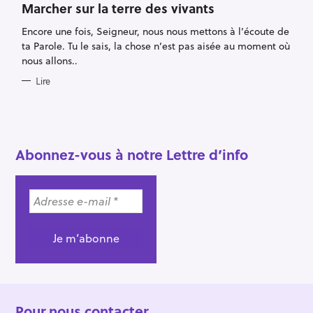
T
Marcher sur la terre des vivants
h
E
G
e
Encore une fois, Seigneur, nous nous mettons à l’écoute de
O
R
r
ta Parole. Tu le sais, la chose n’est pas aisée au moment où
I
E
nous allons..
c
S
h
Lire
e
r
Abonnez-vous à notre Lettre d’info
Pour nous contacter