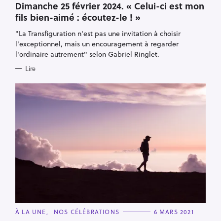
T
Dimanche 25 février 2024. « Celui-ci est mon
E
fils bien-aimé : écoutez-le ! »
G
O
R
"La Transfiguration n'est pas une invitation à choisir
I
E
l'exceptionnel, mais un encouragement à regarder
S
l'ordinaire autrement" selon Gabriel Ringlet.
Lire
R
e
C
À LA UNE
NOS CÉLÉBRATIONS
6 MARS 2021
c
A