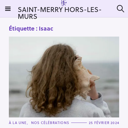
S
SAINT-MERRY HORS-LES-
k
MURS
R
i
e
c
p
Étiquette :
Isaac
h
t
e
r
o
c
c
h
e
o
r
n
:
t
e
n
t
C
À LA UNE
NOS CÉLÉBRATIONS
25 FÉVRIER 2024
A