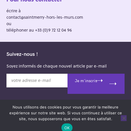
écrire à
contact@saintmerry-hors-les-murs.com
ou
téléphoner au +33 (0)9 72 12 04 96
Suivez-nous !
Soyez informés de chaque nouvel article par e-mail
v
Je m'inscris
o
t
r
e
Nous utilisons des cookies pour vous garantir la meilleure
a
© 2026 Saint-Merry Hors-les-Murs.
expérience sur notre site web. Si vous continuez à utiliser ce
d
Theme: Felt by
Pixelgrade
.
site, nous supposerons que vous en êtes satisfait.
r
e
OK