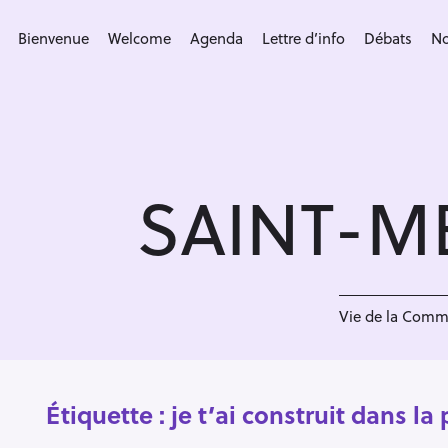
S
k
Bienvenue
Welcome
Agenda
Lettre d’info
Débats
No
i
p
t
o
c
SAINT-M
o
n
t
e
n
Vie de la Com
t
Étiquette :
je t’ai construit dans l