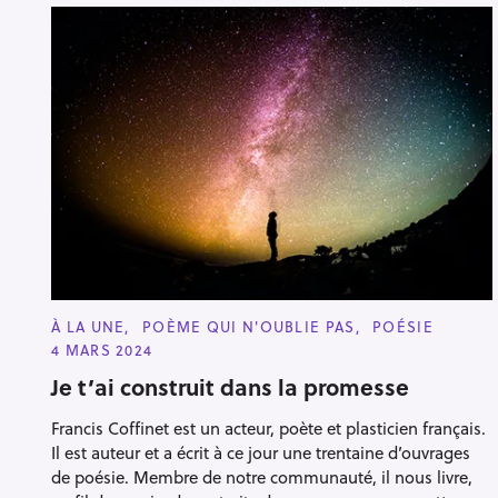
C
À LA UNE
POÈME QUI N'OUBLIE PAS
POÉSIE
A
4 MARS 2024
T
E
Je t’ai construit dans la promesse
G
O
R
Francis Coffinet est un acteur, poète et plasticien français.
I
E
Il est auteur et a écrit à ce jour une trentaine d’ouvrages
S
de poésie. Membre de notre communauté, il nous livre,