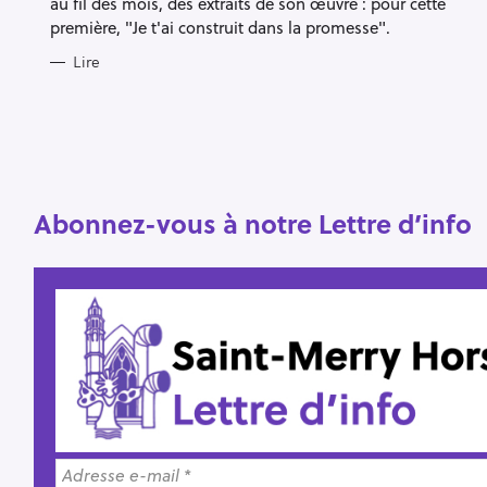
au fil des mois, des extraits de son œuvre : pour cette
première, "Je t'ai construit dans la promesse".
R
Lire
e
c
h
e
r
Escape
Abonnez-vous à notre Lettre d’info
c
h
e
r