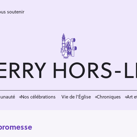
us soutenir
ERRY HORS-
munauté
Nos célébrations
Vie de l’Église
Chroniques
Art e
a promesse