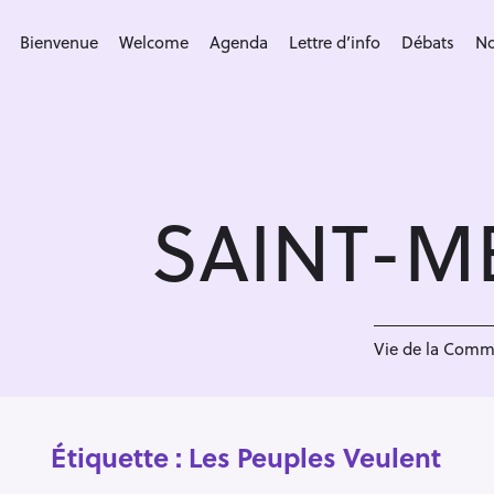
S
k
Bienvenue
Welcome
Agenda
Lettre d’info
Débats
No
i
p
t
o
c
SAINT-M
o
n
t
e
n
Vie de la Com
t
Étiquette :
Les Peuples Veulent