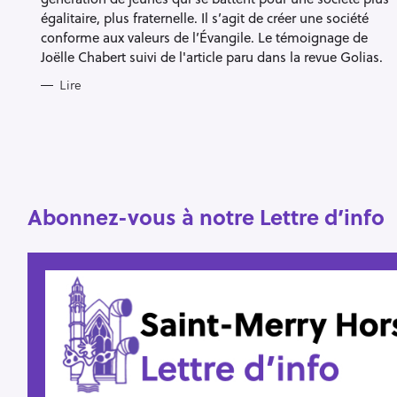
S
égalitaire, plus fraternelle. Il s’agit de créer une société
conforme aux valeurs de l’Évangile. Le témoignage de
R
Joëlle Chabert suivi de l'article paru dans la revue Golias.
e
Lire
c
h
e
r
Escape
c
Abonnez-vous à notre Lettre d’info
h
e
r