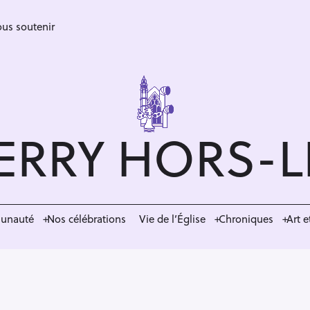
us soutenir
ERRY HORS-
munauté
Nos célébrations
Vie de l’Église
Chroniques
Art e