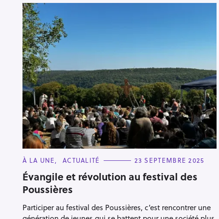
C
À LA UNE
ACTUALITÉ
23 SEPTEMBRE 2025
A
T
Évangile et révolution au festival des
E
Poussières
G
O
R
Participer au festival des Poussières, c’est rencontrer une
I
E
génération de jeunes qui se battent pour une société plus