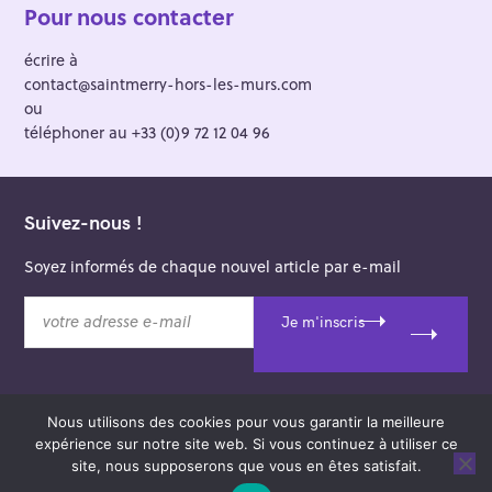
Pour nous contacter
écrire à
contact@saintmerry-hors-les-murs.com
ou
téléphoner au +33 (0)9 72 12 04 96
Suivez-nous !
Soyez informés de chaque nouvel article par e-mail
v
Je m'inscris
o
t
r
e
Nous utilisons des cookies pour vous garantir la meilleure
a
© 2026 Saint-Merry Hors-les-Murs.
expérience sur notre site web. Si vous continuez à utiliser ce
d
Theme: Felt by
Pixelgrade
.
site, nous supposerons que vous en êtes satisfait.
r