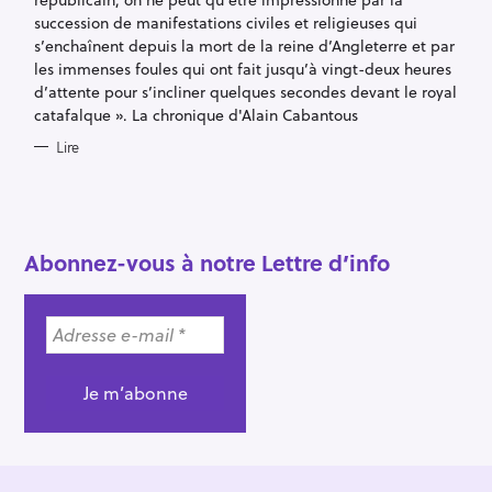
I
E
succession de manifestations civiles et religieuses qui
S
s’enchaînent depuis la mort de la reine d’Angleterre et par
les immenses foules qui ont fait jusqu’à vingt-deux heures
d’attente pour s’incliner quelques secondes devant le royal
catafalque ». La chronique d'Alain Cabantous
Lire
R
e
c
Abonnez-vous à notre Lettre d’info
h
e
r
c
h
e
r