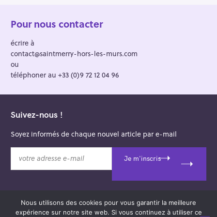
Pour nous contacter
écrire à
contact@saintmerry-hors-les-murs.com
ou
téléphoner au +33 (0)9 72 12 04 96
Suivez-nous !
Soyez informés de chaque nouvel article par e-mail
v
Je m'inscris
o
t
r
e
Nous utilisons des cookies pour vous garantir la meilleure
a
© 2026 Saint-Merry Hors-les-Murs.
expérience sur notre site web. Si vous continuez à utiliser ce
d