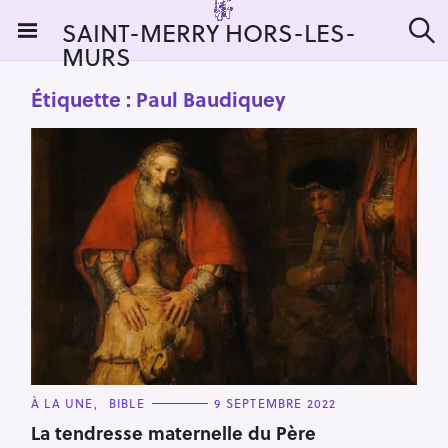
S
SAINT-MERRY HORS-LES-
k
MURS
R
i
e
c
p
Étiquette :
Paul Baudiquey
h
t
e
r
o
c
c
h
e
o
r
n
:
t
e
n
t
C
À LA UNE
BIBLE
9 SEPTEMBRE 2022
A
T
La tendresse maternelle du Père
E