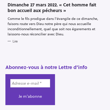
A
c
T
Dimanche 27 mars 2022. « Cet homme fait
E
h
bon accueil aux pécheurs »
G
O
e
R
Comme le fils prodigue dans l’évangile de ce dimanche,
I
r
E
faisons route vers Dieu notre père qui nous accueille
S
c
inconditionnellement, quel que soit nos égarements et
h
laissons-nous réconcilier avec Dieu.
e
Lire
r
Abonnez-vous à notre Lettre d’info