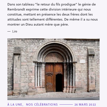
G
Dans son tableau "le retour du fils prodigue" le génie de
O
R
Rembrandt exprime cette division intérieure qui nous
I
E
constitue, mettant en présence les deux frères dont les
S
attitudes sont tellement différentes. De même il a su nous
montrer un Dieu autant mère que père.
Lire
R
e
C
À LA UNE
NOS CÉLÉBRATIONS
26 MARS 2022