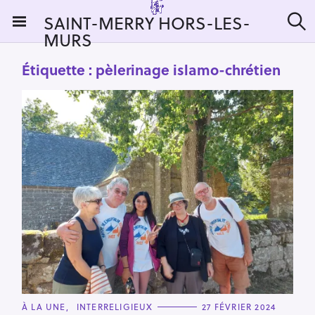
S
SAINT-MERRY HORS-LES-
k
MURS
R
i
e
c
p
Étiquette :
pèlerinage islamo-chrétien
h
t
e
r
o
c
c
h
e
o
r
n
:
t
e
n
t
C
À LA UNE
INTERRELIGIEUX
27 FÉVRIER 2024