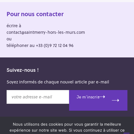
Pour nous contacter
écrire à
contact@saintmerry-hors-les-murs.com
ou
téléphoner au +33 (0)9 72 12 04 96
Suivez-nous !
Soyez informés de chaque nouvel article par e-mail
v
Je m'inscris
o
t
r
e
Nous utilisons des cookies pour vous garantir la meilleure
a
© 2026 Saint-Merry Hors-les-Murs.
expérience sur notre site web. Si vous continuez à utiliser ce
d