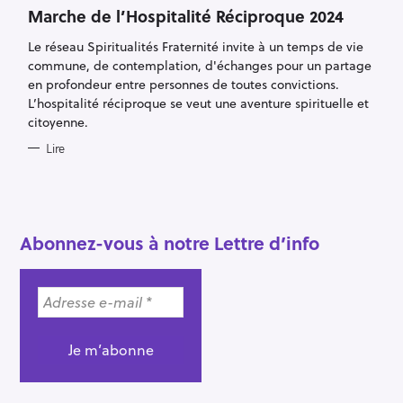
A
T
Marche de l’Hospitalité Réciproque 2024
E
G
Le réseau Spiritualités Fraternité invite à un temps de vie
O
R
commune, de contemplation, d'échanges pour un partage
I
E
en profondeur entre personnes de toutes convictions.
S
L’hospitalité réciproque se veut une aventure spirituelle et
citoyenne.
Lire
R
e
c
h
Abonnez-vous à notre Lettre d’info
e
r
c
h
e
r