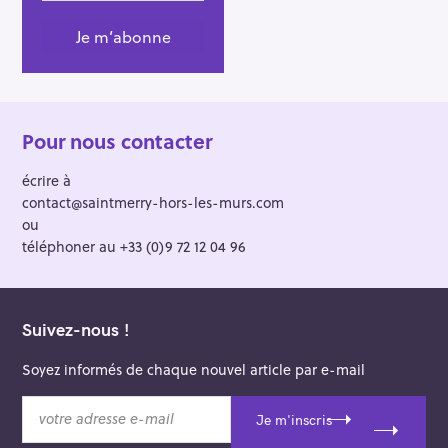
r
Pour nous contacter
écrire à
contact@saintmerry-hors-les-murs.com
ou
téléphoner au +33 (0)9 72 12 04 96
Suivez-nous !
Soyez informés de chaque nouvel article par e-mail
v
Je m'inscris
o