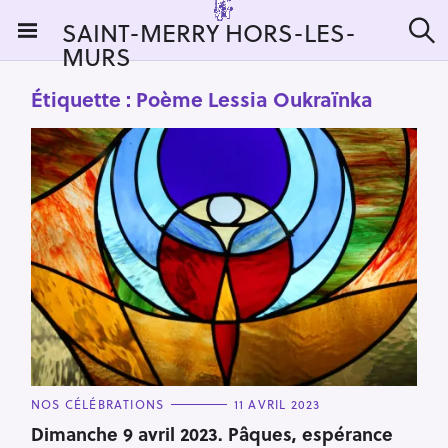
S
SAINT-MERRY HORS-LES-
k
MURS
R
i
e
c
p
Étiquette :
Poème Lessia Oukraïnka
h
t
e
r
o
c
c
h
e
o
r
n
:
t
e
n
t
C
NOS CÉLÉBRATIONS
11 AVRIL 2023
A
T
Dimanche 9 avril 2023. Pâques, espérance
E