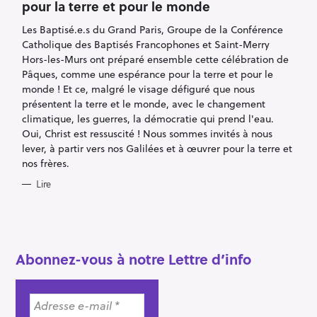
pour la terre et pour le monde
G
O
R
Les Baptisé.e.s du Grand Paris, Groupe de la Conférence
I
E
Catholique des Baptisés Francophones et Saint-Merry
S
Hors-les-Murs ont préparé ensemble cette célébration de
Pâques, comme une espérance pour la terre et pour le
monde ! Et ce, malgré le visage défiguré que nous
présentent la terre et le monde, avec le changement
climatique, les guerres, la démocratie qui prend l'eau.
Oui, Christ est ressuscité ! Nous sommes invités à nous
lever, à partir vers nos Galilées et à œuvrer pour la terre et
nos frères.
R
e
Lire
c
h
e
r
Abonnez-vous à notre Lettre d’info
c
h
e