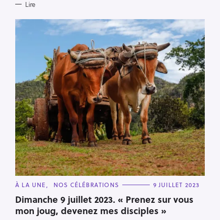
Lire
R
e
c
h
e
r
c
h
C
e
À LA UNE
NOS CÉLÉBRATIONS
9 JUILLET 2023
A
r
T
Dimanche 9 juillet 2023. « Prenez sur vous
E
mon joug, devenez mes disciples »
G
O