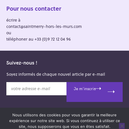
Pour nous contacter
écrire à
contact@saintmerry-hors-les-murs.com
ou
téléphoner au +33 (0)9 72 12 04 96
Suivez-nous !
Soyez informés de chaque nouvel article par e-mail
v
Je m'inscris
o
t
r
e
Nous utilisons des cookies pour vous garantir la meilleure
a
© 2026 Saint-Merry Hors-les-Murs.
expérience sur notre site web. Si vous continuez à utiliser ce
d
Theme: Felt by
Pixelgrade
.
site, nous supposerons que vous en êtes satisfait.