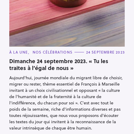
C
À LA UNE
NOS CÉLÉBRATIONS
24 SEPTEMBRE 2023
A
T
Dimanche 24 septembre 2023. « Tu les
E
traites à l’égal de nous »
G
O
R
Aujourd'hui, journée mondiale du migrant libre de choisir,
I
E
migrer ou rester, thème essentiel de François à Marseille
S
invitant à un choix civilisationnel et opposant « la culture
de l'humanité et de la fraternité à la culture de
l'indifférence, du chacun pour soi ». C'est avec tout le
poids de la semaine, riche d'informations diverses et pas
toutes réjouissantes, que nous vous proposons d'écouter
les textes du jour qui invitent à la reconnaissance de la
valeur intrinsèque de chaque être humain.