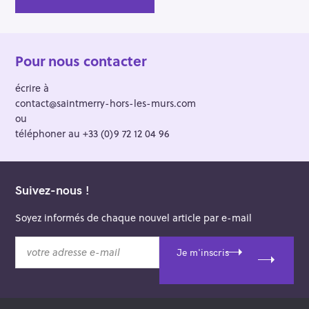
Pour nous contacter
écrire à
contact@saintmerry-hors-les-murs.com
ou
téléphoner au +33 (0)9 72 12 04 96
Suivez-nous !
Soyez informés de chaque nouvel article par e-mail
v
Je m'inscris
o
t
r
e