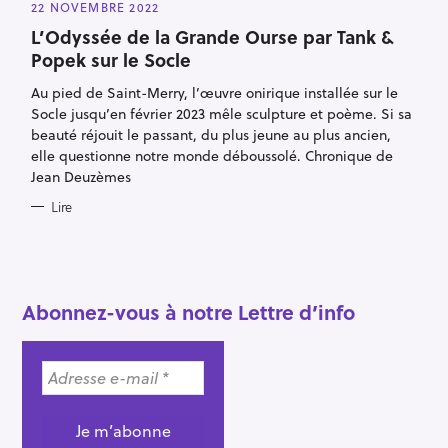
22 NOVEMBRE 2022
T
E
L’Odyssée de la Grande Ourse par Tank &
G
O
Popek sur le Socle
R
I
E
Au pied de Saint-Merry, l’œuvre onirique installée sur le
S
Socle jusqu’en février 2023 mêle sculpture et poème. Si sa
beauté réjouit le passant, du plus jeune au plus ancien,
elle questionne notre monde déboussolé. Chronique de
Jean Deuzèmes
R
Lire
e
c
h
e
Abonnez-vous à notre Lettre d’info
r
c
h
e
r