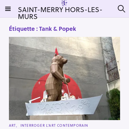
S
SAINT-MERRY HORS-LES-
k
MURS
R
i
e
c
p
Étiquette :
Tank & Popek
h
t
e
r
o
c
c
h
e
o
r
n
:
t
e
n
t
C
ART
INTERROGER L'ART CONTEMPORAIN
A