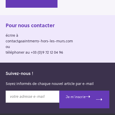
Pour nous contacter
écrire à
contact@saintmerry-hors-les-murs.com
ou
téléphoner au +33 (0)9 72 12 04 96
Suivez-nous !
Soyez informés de chaque nouvel article par e-mail
v
Je m'inscris
o
t
r