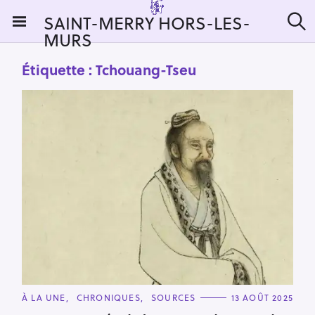
S
SAINT-MERRY HORS-LES-
k
MURS
R
i
e
c
p
Étiquette :
Tchouang-Tseu
h
t
e
r
o
c
c
h
e
o
r
n
:
t
e
n
t
C
À LA UNE
CHRONIQUES
SOURCES
13 AOÛT 2025
A