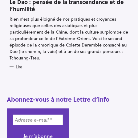
T
Le Dao : pensée de la transcendance et de
E
l’humilité
G
O
R
Rien n’est plus éloigné de nos pratiques et croyances
I
E
religieuses que celles des asiatiques et plus
S
particulièrement de la Chine, dont la culture surplombe de
sa profondeur celle de l’Extrême-Orient. Voici le second
épisode de la chronique de Colette Deremble consacré au
Dao (le chemin, la voie) et à un de ses grands penseurs :
Tchouang-Tseu.
R
Lire
e
c
h
e
Abonnez-vous à notre Lettre d’info
r
c
h
e
r