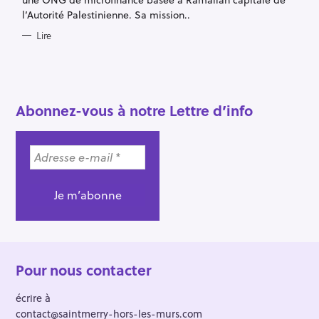
I
E
l’Autorité Palestinienne. Sa mission..
S
Lire
R
Abonnez-vous à notre Lettre d’info
e
c
h
e
r
c
h
e
r
Pour nous contacter
écrire à
contact@saintmerry-hors-les-murs.com