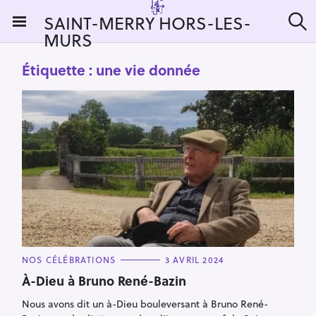
S
SAINT-MERRY HORS-LES-
k
MURS
R
i
e
c
p
Étiquette :
une vie donnée
h
t
e
r
o
c
c
h
e
o
r
n
:
t
e
n
t
C
NOS CÉLÉBRATIONS
3 AVRIL 2024
A
T
À-Dieu à Bruno René-Bazin
E
G
Nous avons dit un à-Dieu bouleversant à Bruno René-
O
R