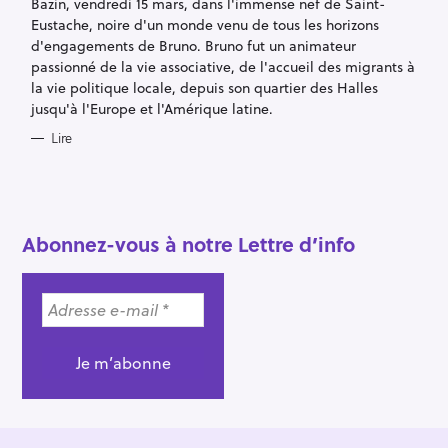
Bazin, vendredi 15 mars, dans l'immense nef de Saint-
I
E
Eustache, noire d'un monde venu de tous les horizons
S
d'engagements de Bruno. Bruno fut un animateur
passionné de la vie associative, de l'accueil des migrants à
la vie politique locale, depuis son quartier des Halles
jusqu'à l'Europe et l'Amérique latine.
Lire
R
e
c
Abonnez-vous à notre Lettre d’info
h
e
r
c
h
e
r