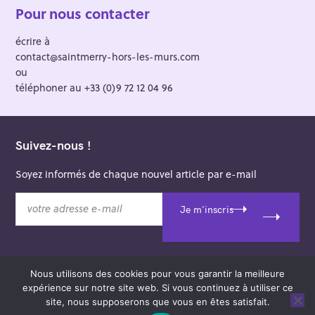
Pour nous contacter
écrire à
contact@saintmerry-hors-les-murs.com
ou
téléphoner au +33 (0)9 72 12 04 96
Suivez-nous !
Soyez informés de chaque nouvel article par e-mail
v
Je m'inscris
o
t
r
e
Nous utilisons des cookies pour vous garantir la meilleure
a
© 2026 Saint-Merry Hors-les-Murs.
expérience sur notre site web. Si vous continuez à utiliser ce
d
Theme: Felt by
Pixelgrade
.
site, nous supposerons que vous en êtes satisfait.
r