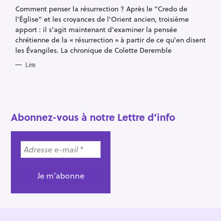
G
Comment penser la résurrection ? Après le "Credo de
O
R
l’Église" et les croyances de l'Orient ancien, troisième
I
E
apport : il s'agit maintenant d'examiner la pensée
S
chrétienne de la « résurrection » à partir de ce qu'en disent
les Évangiles. La chronique de Colette Deremble
Lire
R
e
c
Abonnez-vous à notre Lettre d’info
h
e
r
c
h
e
r