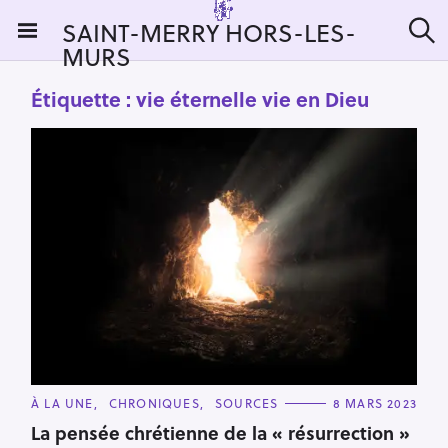
S
SAINT-MERRY HORS-LES-
k
MURS
R
i
e
c
p
Étiquette :
vie éternelle vie en Dieu
h
t
e
r
o
c
c
h
e
o
r
n
:
t
e
n
t
C
À LA UNE
CHRONIQUES
SOURCES
8 MARS 2023
A
T
La pensée chrétienne de la « résurrection »
E