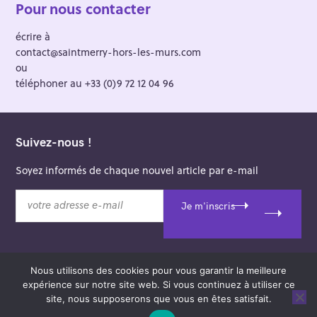
Pour nous contacter
écrire à
contact@saintmerry-hors-les-murs.com
ou
téléphoner au +33 (0)9 72 12 04 96
Suivez-nous !
Soyez informés de chaque nouvel article par e-mail
v
Je m'inscris
o
t
r
e
Nous utilisons des cookies pour vous garantir la meilleure
a
© 2026 Saint-Merry Hors-les-Murs.
expérience sur notre site web. Si vous continuez à utiliser ce
d
Theme: Felt by
Pixelgrade
.
site, nous supposerons que vous en êtes satisfait.
r