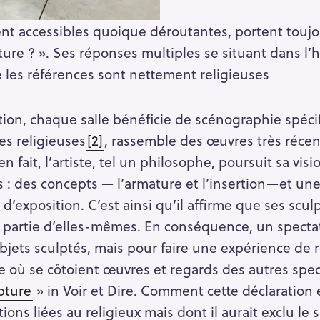
 accessibles quoique déroutantes, portent toujo
ure ? ». Ses réponses multiples se situant dans l’hi
ue les références sont nettement religieuses
ion, chaque salle bénéficie de scénographie spéci
nes religieuses
[2]
, rassemble des œuvres très récen
 fait, l’artiste, tel un philosophe, poursuit sa visi
: des concepts — l’armature et l’insertion—et une
 d’exposition. C’est ainsi qu’il affirme que ses scu
t partie d’elles-mêmes. En conséquence, un specta
objets sculptés, mais pour faire une expérience de r
e où se côtoient œuvres et regards des autres spec
pture
» in Voir et Dire. Comment cette déclaration 
ions liées au religieux mais dont il aurait exclu le s