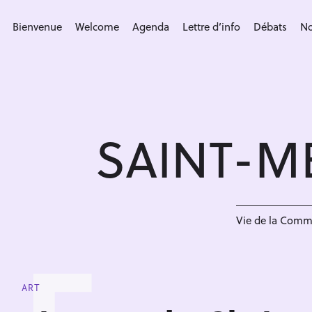
S
k
Bienvenue
Welcome
Agenda
Lettre d’info
Débats
No
i
p
t
o
c
SAINT-M
o
n
t
e
n
Vie de la Com
t
ART