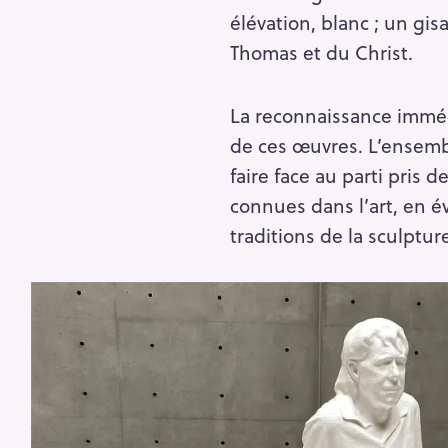
élévation, blanc ; un gi
Thomas et du Christ.
La reconnaissance imméd
de ces œuvres. L’ensembl
faire face au parti pris d
connues dans l’art, en 
traditions de la sculptur
R
e
c