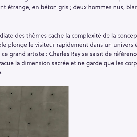
sant étrange, en béton gris ; deux hommes nus, blan
iate des thèmes cache la complexité de la concept
e plonge le visiteur rapidement dans un univers é
e ce grand artiste : Charles Ray se saisit de référenc
évacue la dimension sacrée et ne garde que les co
e.