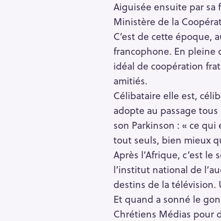
h
Aiguisée ensuite par sa 
e
Ministère de la Coopérat
r
C’est de cette époque, a
Escape
c
francophone. En pleine 
h
idéal de coopération fra
e
amitiés.
r
Célibataire elle est, céli
adopte au passage tous s
son Parkinson : « ce qui e
tout seuls, bien mieux q
Après l’Afrique, c’est le
l’institut national de l’
destins de la télévision.
Et quand a sonné le gong 
Chrétiens Médias pour d