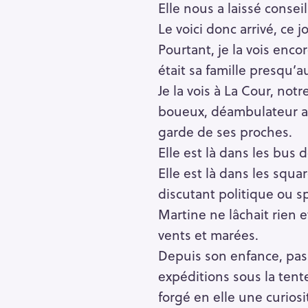
Elle nous a laissé consei
Le voici donc arrivé, ce 
Pourtant, je la vois enco
était sa famille presqu’
Je la vois à La Cour, notr
boueux, déambulateur au 
garde de ses proches.
Elle est là dans les bus 
Elle est là dans les squ
discutant politique ou sp
Martine ne lâchait rien e
vents et marées.
Depuis son enfance, pas
R
e
expéditions sous la tent
c
forgé en elle une curiosi