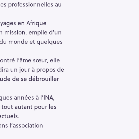
ces professionnelles au
Pour effacer la recherche appuyez sur
oyages en Afrique
n mission, emplie d’un
ie du monde et quelques
ncontré l’âme sœur, elle
dira un jour à propos de
itude de se débrouiller
ngues années à l’INA,
a tout autant pour les
ectuels.
ans l’association