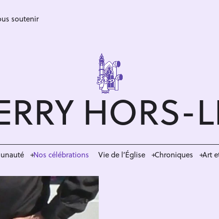
us soutenir
ERRY HORS-
munauté
Nos célébrations
Vie de l’Église
Chroniques
Art e