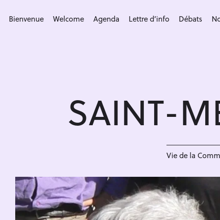
S
k
Bienvenue
Welcome
Agenda
Lettre d’info
Débats
No
i
p
t
o
c
SAINT-M
o
n
t
e
n
Vie de la Com
t