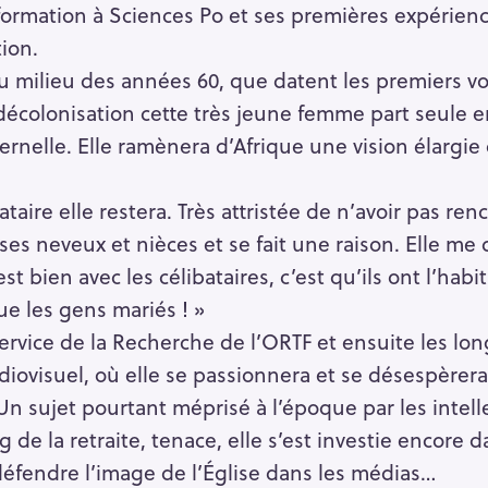
formation à Sciences Po et ses premières expérien
ion.
u milieu des années 60, que datent les premiers v
décolonisation cette très jeune femme part seule e
ternelle. Elle ramènera d’Afrique une vision élarg
bataire elle restera. Très attristée de n’avoir pas re
es neveux et nièces et se fait une raison. Elle me 
st bien avec les célibataires, c’est qu’ils ont l’hab
ue les gens mariés ! »
 service de la Recherche de l’ORTF et ensuite les lo
audiovisuel, où elle se passionnera et se désespèrer
 Un sujet pourtant méprisé à l’époque par les intell
de la retraite, tenace, elle s’est investie encore d
éfendre l’image de l’Église dans les médias…