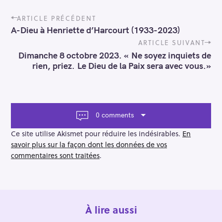
P
ARTICLE PRÉCÉDENT
o
A-Dieu à Henriette d’Harcourt (1933-2023)
s
t
ARTICLE SUIVANT
n
Dimanche 8 octobre 2023. « Ne soyez inquiets de
a
rien, priez. Le Dieu de la Paix sera avec vous.»
v
i
g
a
t
0 comments
i
o
Ce site utilise Akismet pour réduire les indésirables.
En
n
savoir plus sur la façon dont les données de vos
commentaires sont traitées
.
À lire aussi