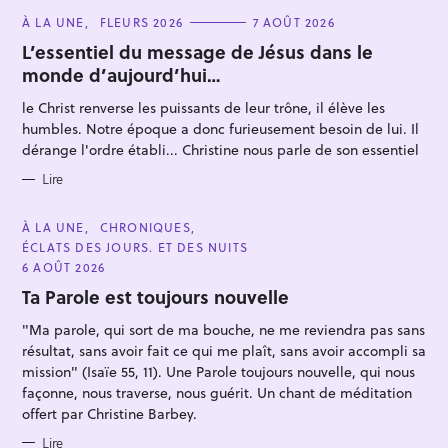
C
À LA UNE
FLEURS 2026
7 AOÛT 2026
A
T
L’essentiel du message de Jésus dans le
E
monde d’aujourd’hui…
G
O
R
le Christ renverse les puissants de leur trône, il élève les
I
E
humbles. Notre époque a donc furieusement besoin de lui. Il
S
dérange l'ordre établi... Christine nous parle de son essentiel
Lire
C
À LA UNE
CHRONIQUES
A
ÉCLATS DES JOURS. ET DES NUITS
T
E
6 AOÛT 2026
G
O
Ta Parole est toujours nouvelle
R
I
"Ma parole, qui sort de ma bouche, ne me reviendra pas sans
E
S
résultat, sans avoir fait ce qui me plaît, sans avoir accompli sa
mission" (Isaïe 55, 11). Une Parole toujours nouvelle, qui nous
façonne, nous traverse, nous guérit. Un chant de méditation
offert par Christine Barbey.
Lire