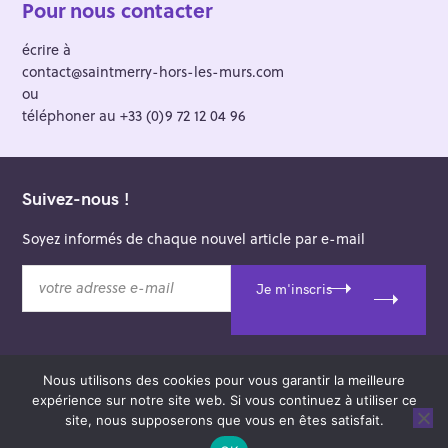
Pour nous contacter
écrire à
contact@saintmerry-hors-les-murs.com
ou
téléphoner au +33 (0)9 72 12 04 96
Suivez-nous !
Soyez informés de chaque nouvel article par e-mail
v
Je m'inscris
o
t
r
e
Nous utilisons des cookies pour vous garantir la meilleure
a
© 2026 Saint-Merry Hors-les-Murs.
expérience sur notre site web. Si vous continuez à utiliser ce
d
Theme: Felt by
Pixelgrade
.
site, nous supposerons que vous en êtes satisfait.
r