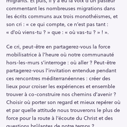
migrants. Et puis, il y a eu la voix d’un pasteur
h
commentant les nombreuses migrations dans
e
les écrits communs aux trois monothéismes, et
r
son cri : « ce qui compte, ce n’est pas tant :
c
« d’où viens-tu ? » que : « où vas-tu ? » ! ».
h
e
Ce cri, peut-être en partagerez-vous la force
r
mobilisatrice à l’heure où notre communauté
hors-les-murs s’interroge : où aller ? Peut-être
partagerez-vous l’invitation entendue pendant
ces rencontres méditerranéennes : créer des
lieux pour croiser les expériences et ensemble
trouver à co-construire nos chemins d’avenir ?
Choisir où porter son regard et mieux repérer où
et par quelle attitude nous trouverons le plus de
force pour la route à l’écoute du Christ et des
questions brûlantes de notre temps ?