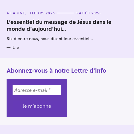
C
À LA UNE
FLEURS 2026
5 AOÛT 2026
A
T
L’essentiel du message de Jésus dans le
E
monde d’aujourd’hui…
G
O
R
Six d'entre nous, nous disent leur essentiel...
I
E
S
Lire
Abonnez-vous à notre Lettre d’info