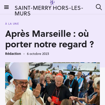
S
SAINT-MERRY HORS-LES-
k
MURS
R
i
e
c
p
h
À LA UNE
t
e
Après Marseille : où
r
o
c
c
h
porter notre regard ?
e
o
r
n
:
Rédaction
6 octobre 2023
t
e
n
t