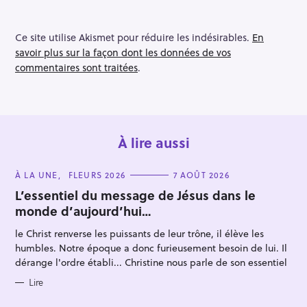
Ce site utilise Akismet pour réduire les indésirables.
En
savoir plus sur la façon dont les données de vos
commentaires sont traitées
.
À lire aussi
C
À LA UNE
FLEURS 2026
7 AOÛT 2026
A
T
L’essentiel du message de Jésus dans le
E
monde d’aujourd’hui…
G
O
R
le Christ renverse les puissants de leur trône, il élève les
I
E
humbles. Notre époque a donc furieusement besoin de lui. Il
S
dérange l'ordre établi... Christine nous parle de son essentiel
Lire