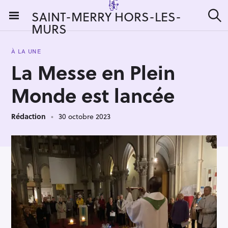
S
SAINT-MERRY HORS-LES-
k
MURS
R
i
e
c
p
h
À LA UNE
t
e
La Messe en Plein
r
o
c
c
h
Monde est lancée
e
o
r
n
:
Rédaction
30 octobre 2023
t
e
n
t