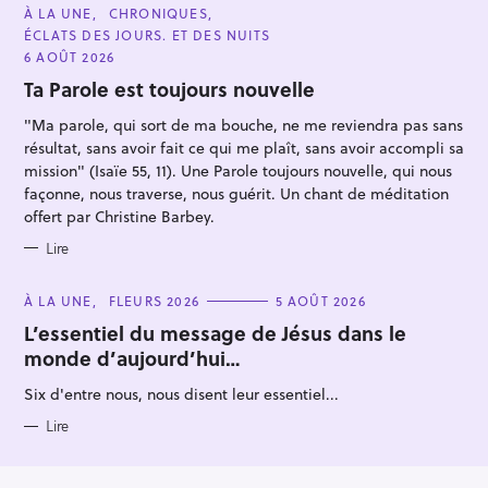
C
À LA UNE
CHRONIQUES
A
ÉCLATS DES JOURS. ET DES NUITS
T
E
6 AOÛT 2026
G
O
Ta Parole est toujours nouvelle
R
I
"Ma parole, qui sort de ma bouche, ne me reviendra pas sans
E
S
résultat, sans avoir fait ce qui me plaît, sans avoir accompli sa
mission" (Isaïe 55, 11). Une Parole toujours nouvelle, qui nous
façonne, nous traverse, nous guérit. Un chant de méditation
offert par Christine Barbey.
Lire
C
À LA UNE
FLEURS 2026
5 AOÛT 2026
A
T
L’essentiel du message de Jésus dans le
E
monde d’aujourd’hui…
G
O
R
Six d'entre nous, nous disent leur essentiel...
I
E
S
Lire