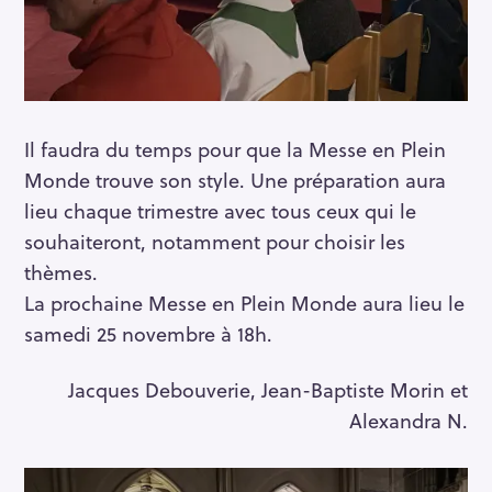
R
e
c
Il faudra du temps pour que la Messe en Plein
h
e
Monde trouve son style. Une préparation aura
r
lieu chaque trimestre avec tous ceux qui le
c
souhaiteront, notamment pour choisir les
h
thèmes.
e
La prochaine Messe en Plein Monde aura lieu le
r
samedi 25 novembre à 18h.
Jacques Debouverie, Jean-Baptiste Morin et
Alexandra N.