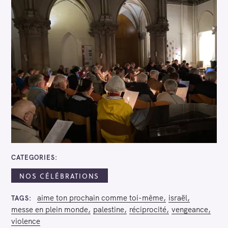
CATEGORIES
NOS CÉLÉBRATIONS
aime ton prochain comme toi-même
israël
TAGS
messe en plein monde
palestine
réciprocité
vengeance
violence