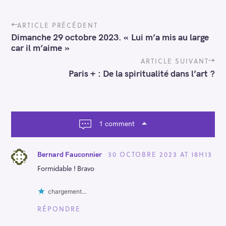
P
ARTICLE PRÉCÉDENT
o
Dimanche 29 octobre 2023. « Lui m’a mis au large
s
car il m’aime »
t
n
ARTICLE SUIVANT
a
Paris + : De la spiritualité dans l’art ?
v
i
g
a
t
1 comment
i
o
n
30 OCTOBRE 2023 AT 18H13
Bernard Fauconnier
Formidable ! Bravo
chargement…
RÉPONDRE