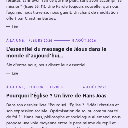
résultat, sans avoir fait ce qui me plaît, sans avoir accompli sa
mission" (Isaïe 55, 11). Une Parole toujours nouvelle, qui nous
façonne, nous traverse, nous guérit. Un chant de méditation
offert par Christine Barbey.
Lire
C
À LA UNE
FLEURS 2026
5 AOÛT 2026
A
T
L’essentiel du message de Jésus dans le
E
monde d’aujourd’hui…
G
O
R
Six d'entre nous, nous disent leur essentiel...
I
E
S
Lire
C
À LA UNE
CULTURE
LIVRES
4 AOÛT 2026
A
T
Pourquoi l’Église ? Un livre de Hans Joas
E
G
Dans son dernier livre "Pourquoi l'Église ? L’idéal chrétien et
O
R
son expression sociale. Optimisation de soi ou communauté
I
E
de foi ?" Hans Joas, philosophe et sociologue allemand, nous
S
propose une voie moyenne entre le pessimisme du repli et