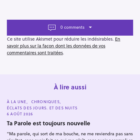
i
g
a
t
i
0 comments
o
n
Ce site utilise Akismet pour réduire les indésirables.
En
savoir plus sur la façon dont les données de vos
commentaires sont traitées
.
À lire aussi
C
À LA UNE
CHRONIQUES
A
ÉCLATS DES JOURS. ET DES NUITS
T
E
6 AOÛT 2026
G
O
Ta Parole est toujours nouvelle
R
I
"Ma parole, qui sort de ma bouche, ne me reviendra pas sans
E
S