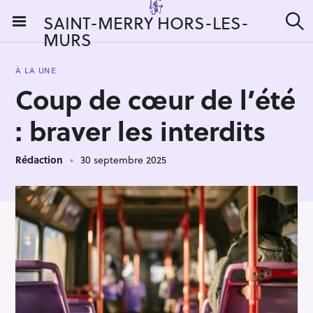
S
SAINT-MERRY HORS-LES-
k
MURS
R
i
e
c
p
h
À LA UNE
t
e
Coup de cœur de l’été
r
o
c
c
h
: braver les interdits
e
o
r
n
:
Rédaction
30 septembre 2025
t
e
n
t