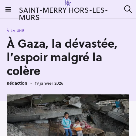
S
SAINT-MERRY HORS-LES-
k
MURS
R
i
e
c
p
h
À LA UNE
t
e
À Gaza, la dévastée,
r
o
c
c
h
l’espoir malgré la
e
o
r
n
colère
:
t
e
Rédaction
19 janvier 2026
n
t