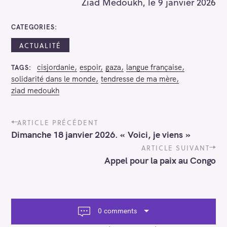
Ziad Medoukh, le 9 janvier 2026
CATEGORIES
ACTUALITÉ
cisjordanie
espoir
gaza
langue française
TAGS
solidarité dans le monde
tendresse de ma mère
ziad medoukh
P
ARTICLE PRÉCÉDENT
o
Dimanche 18 janvier 2026. « Voici, je viens »
s
t
ARTICLE SUIVANT
n
Appel pour la paix au Congo
a
v
i
g
a
0 comments
t