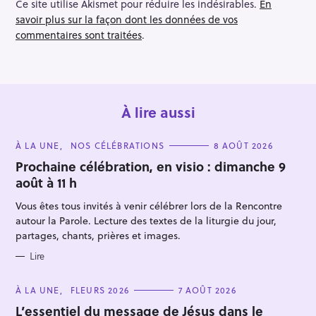
i
Ce site utilise Akismet pour réduire les indésirables.
En
o
savoir plus sur la façon dont les données de vos
n
commentaires sont traitées
.
À lire aussi
C
À LA UNE
NOS CÉLÉBRATIONS
8 AOÛT 2026
A
T
Prochaine célébration, en visio : dimanche 9
E
août à 11 h
G
O
R
Vous êtes tous invités à venir célébrer lors de la Rencontre
I
E
autour la Parole. Lecture des textes de la liturgie du jour,
S
partages, chants, prières et images.
Lire
C
À LA UNE
FLEURS 2026
7 AOÛT 2026
A
T
L’essentiel du message de Jésus dans le