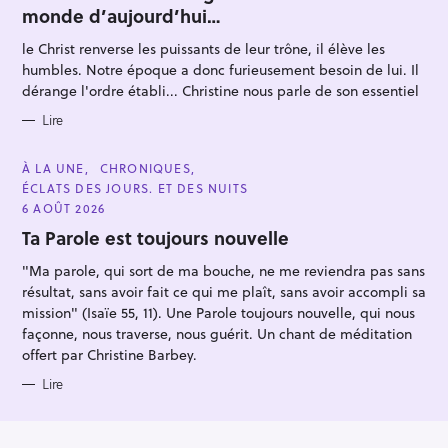
E
monde d’aujourd’hui…
G
O
R
le Christ renverse les puissants de leur trône, il élève les
I
E
humbles. Notre époque a donc furieusement besoin de lui. Il
S
dérange l'ordre établi... Christine nous parle de son essentiel
Lire
C
À LA UNE
CHRONIQUES
A
ÉCLATS DES JOURS. ET DES NUITS
T
E
6 AOÛT 2026
G
O
Ta Parole est toujours nouvelle
R
I
"Ma parole, qui sort de ma bouche, ne me reviendra pas sans
E
S
résultat, sans avoir fait ce qui me plaît, sans avoir accompli sa
mission" (Isaïe 55, 11). Une Parole toujours nouvelle, qui nous
façonne, nous traverse, nous guérit. Un chant de méditation
offert par Christine Barbey.
Lire