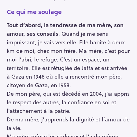
Ce qui me soulage
R
Tout d’abord, la tendresse de ma mère, son
e
amour, ses conseils
. Quand je me sens
c
h
impuissant, je vais vers elle. Elle habite à deux
e
km de moi, chez mon frère. Ma mère, c’est pour
r
moi l’abri, le refuge. C’est un espace, un
c
territoire. Elle est réfugiée de Jaffa et est arrivée
h
à Gaza en 1948 où elle a rencontré mon père,
e
citoyen de Gaza, en 1958.
r
De mon père, qui est décédé en 2004, j’ai appris
le respect des autres, la confiance en soi et
l’attachement à la patrie.
De ma mère, j’apprends la dignité et l’amour de
la vie.
Ma mère refuse les cadeaux et l’aide même