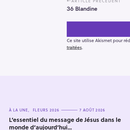
ARTICLE PRÉCÉDENT
o
36 Blandine
s
t
n
a
v
Ce site utilise Akismet pour ré
i
traitées
.
g
a
t
i
o
R
n
e
c
C
h
À LA UNE
FLEURS 2026
7 AOÛT 2026
A
e
T
L’essentiel du message de Jésus dans le
E
r
monde d’aujourd’hui…
G
O