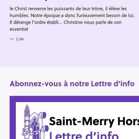
Escape
c
R
le Christ renverse les puissants de leur trône, il élève les
I
h
E
humbles. Notre époque a donc furieusement besoin de lui.
S
e
Il dérange l'ordre établi... Christine nous parle de son
essentiel
r
Lire
Abonnez-vous à notre Lettre d’info