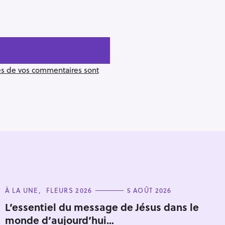
ées de vos commentaires sont
C
À LA UNE
FLEURS 2026
5 AOÛT 2026
A
T
L’essentiel du message de Jésus dans le
Pour effacer la recherche appuyez sur
E
monde d’aujourd’hui…
G
O