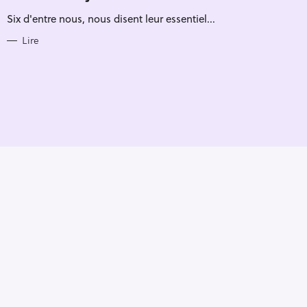
R
Six d'entre nous, nous disent leur essentiel...
I
E
S
Lire