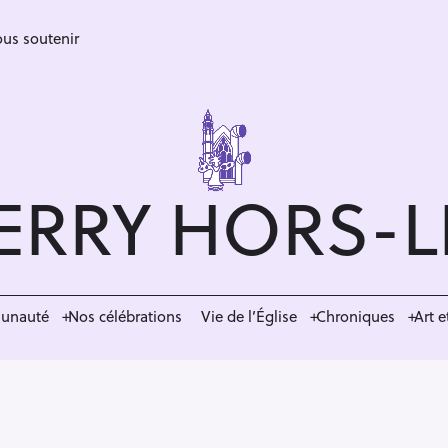
us soutenir
ERRY HORS-
munauté
Nos célébrations
Vie de l’Église
Chroniques
Art e