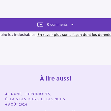
0 comments
duire les indésirables.
En savoir plus sur la façon dont les donn
À lire aussi
C
À LA UNE
CHRONIQUES
A
ÉCLATS DES JOURS. ET DES NUITS
T
E
6 AOÛT 2026
G
O