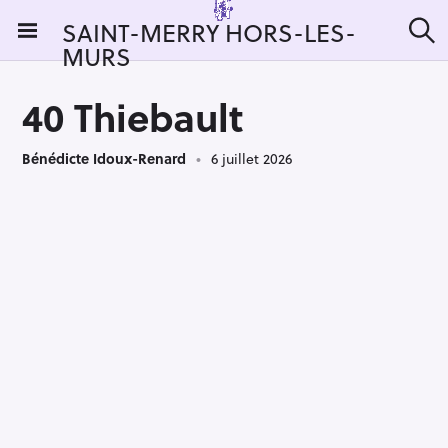
S
SAINT-MERRY HORS-LES-
k
MURS
R
i
e
c
p
h
40 Thiebault
t
e
r
o
c
Bénédicte Idoux-Renard
6 juillet 2026
c
h
e
o
r
n
:
t
e
n
t