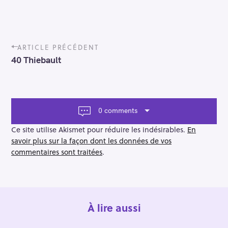
P
ARTICLE PRÉCÉDENT
o
40 Thiebault
s
t
n
a
v
0 comments
i
g
Ce site utilise Akismet pour réduire les indésirables.
En
a
savoir plus sur la façon dont les données de vos
t
commentaires sont traitées
.
i
o
n
À lire aussi