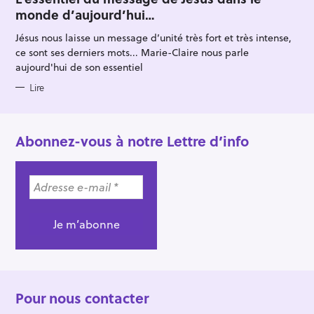
E
monde d’aujourd’hui…
G
O
R
Jésus nous laisse un message d’unité très fort et très intense,
I
E
ce sont ses derniers mots... Marie-Claire nous parle
S
aujourd'hui de son essentiel
Lire
Abonnez-vous à notre Lettre d’info
Pour nous contacter