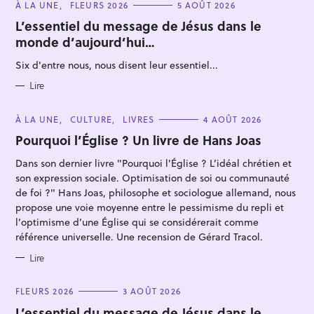
C
À LA UNE
FLEURS 2026
5 AOÛT 2026
A
T
L’essentiel du message de Jésus dans le
E
monde d’aujourd’hui…
G
O
R
Six d'entre nous, nous disent leur essentiel...
I
E
S
Lire
R
C
À LA UNE
CULTURE
LIVRES
4 AOÛT 2026
e
A
T
Pourquoi l’Église ? Un livre de Hans Joas
c
E
G
h
Dans son dernier livre "Pourquoi l'Église ? L’idéal chrétien et
O
R
e
son expression sociale. Optimisation de soi ou communauté
I
E
de foi ?" Hans Joas, philosophe et sociologue allemand, nous
r
S
propose une voie moyenne entre le pessimisme du repli et
c
l’optimisme d’une Église qui se considérerait comme
h
référence universelle. Une recension de Gérard Tracol.
e
Lire
r
C
FLEURS 2026
3 AOÛT 2026
A
T
L’essentiel du message de Jésus dans le