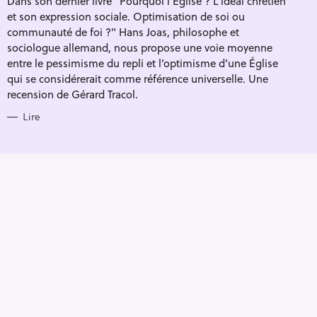
Dans son dernier livre "Pourquoi l'Église ? L’idéal chrétien
R
et son expression sociale. Optimisation de soi ou
I
E
communauté de foi ?" Hans Joas, philosophe et
S
sociologue allemand, nous propose une voie moyenne
entre le pessimisme du repli et l’optimisme d’une Église
qui se considérerait comme référence universelle. Une
recension de Gérard Tracol.
Lire