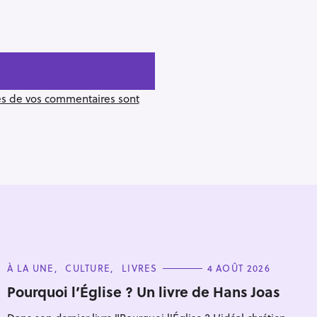
ées de vos commentaires sont
C
À LA UNE
CULTURE
LIVRES
4 AOÛT 2026
A
T
Pourquoi l’Église ? Un livre de Hans Joas
Pour effacer la recherche appuyez sur
E
G
O