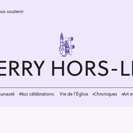
us soutenir
ERRY HORS-
munauté
Nos célébrations
Vie de l’Église
Chroniques
Art e