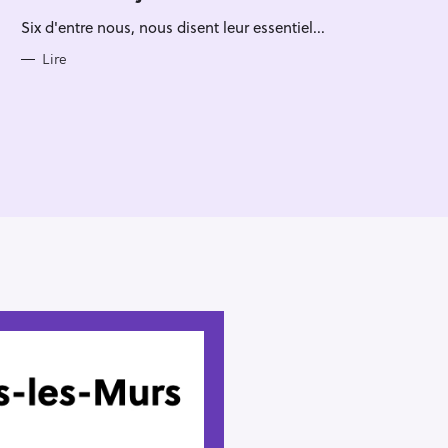
R
Six d'entre nous, nous disent leur essentiel...
I
E
S
Lire