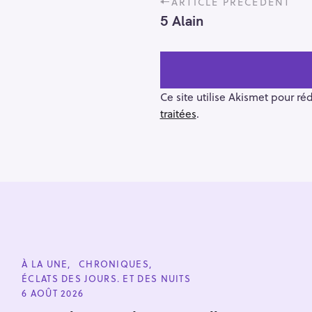
ARTICLE PRÉCÉDENT
o
5 Alain
s
t
n
a
v
Ce site utilise Akismet pour ré
i
traitées
.
g
a
t
i
o
R
n
e
c
C
À LA UNE
CHRONIQUES
h
A
ÉCLATS DES JOURS. ET DES NUITS
T
e
E
6 AOÛT 2026
r
G
O