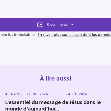
0 comments
duire les indésirables.
En savoir plus sur la façon dont les donn
À lire aussi
C
À LA UNE
FLEURS 2026
5 AOÛT 2026
A
T
L’essentiel du message de Jésus dans le
E
monde d’aujourd’hui…
G
O