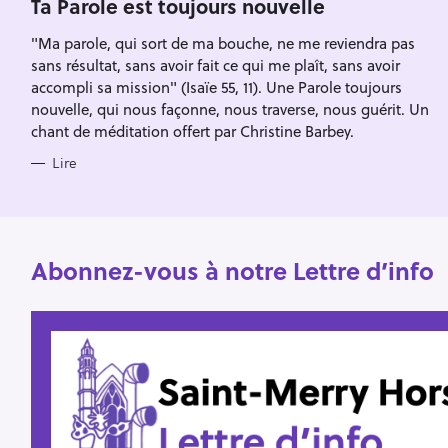
Escape
Ta Parole est toujours nouvelle
c
R
I
h
"Ma parole, qui sort de ma bouche, ne me reviendra pas
E
S
sans résultat, sans avoir fait ce qui me plaît, sans avoir
e
accompli sa mission" (Isaïe 55, 11). Une Parole toujours
r
nouvelle, qui nous façonne, nous traverse, nous guérit. Un
chant de méditation offert par Christine Barbey.
Lire
Abonnez-vous à notre Lettre d’info