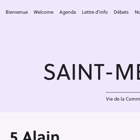
S
k
Bienvenue
Welcome
Agenda
Lettre d’info
Débats
No
i
p
t
o
c
SAINT-M
o
n
t
e
5
n
Vie de la Com
t
5 Alain