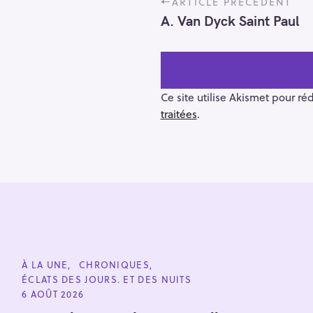
ARTICLE PRÉCÉDENT
o
A. Van Dyck Saint Paul
s
t
n
a
v
Ce site utilise Akismet pour ré
i
traitées
.
g
a
t
i
o
R
n
e
c
C
À LA UNE
CHRONIQUES
h
A
ÉCLATS DES JOURS. ET DES NUITS
T
e
E
6 AOÛT 2026
r
G
O