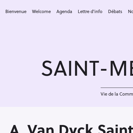
S
k
Bienvenue
Welcome
Agenda
Lettre d’info
Débats
No
i
p
t
o
c
SAINT-M
o
n
t
e
A
n
Vie de la Com
t
A. Van Dyck Saint