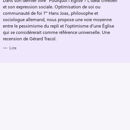
Dans son dernier livre "Pourquoi l'Église ? L’idéal chrétien
R
et son expression sociale. Optimisation de soi ou
I
E
communauté de foi ?" Hans Joas, philosophe et
S
sociologue allemand, nous propose une voie moyenne
entre le pessimisme du repli et l’optimisme d’une Église
qui se considérerait comme référence universelle. Une
recension de Gérard Tracol.
Lire