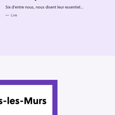
R
Six d'entre nous, nous disent leur essentiel...
I
E
S
Lire