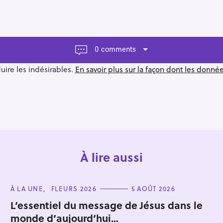
0 comments
duire les indésirables.
En savoir plus sur la façon dont les donn
À lire aussi
C
À LA UNE
FLEURS 2026
5 AOÛT 2026
A
T
L’essentiel du message de Jésus dans le
E
monde d’aujourd’hui…
G
O