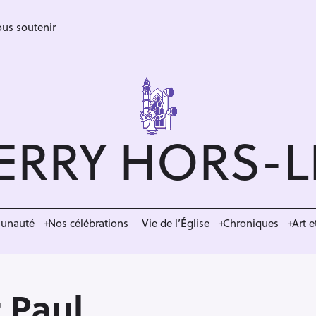
us soutenir
ERRY HORS-
munauté
Nos célébrations
Vie de l’Église
Chroniques
Art e
 Paul