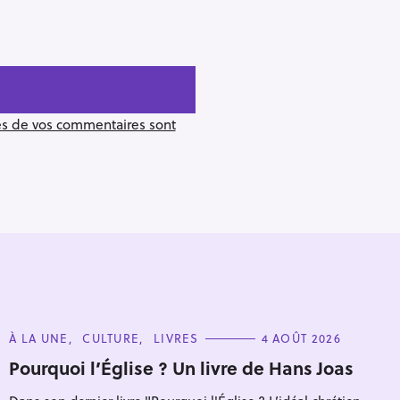
ées de vos commentaires sont
C
À LA UNE
CULTURE
LIVRES
4 AOÛT 2026
A
T
Pourquoi l’Église ? Un livre de Hans Joas
Pour effacer la recherche appuyez sur
E
G
O