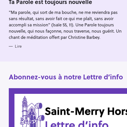
Escape
Ta Parole est toujours nouvelle
c
R
I
h
"Ma parole, qui sort de ma bouche, ne me reviendra pas
E
S
sans résultat, sans avoir fait ce qui me plaît, sans avoir
e
accompli sa mission" (Isaïe 55, 11). Une Parole toujours
r
nouvelle, qui nous façonne, nous traverse, nous guérit. Un
chant de méditation offert par Christine Barbey.
Lire
Abonnez-vous à notre Lettre d’info