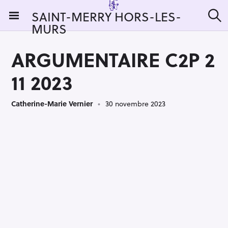
S
SAINT-MERRY HORS-LES-
k
MURS
R
i
e
c
p
h
ARGUMENTAIRE C2P 2
t
e
r
o
11 2023
c
c
h
e
o
r
Catherine-Marie Vernier
30 novembre 2023
n
:
t
e
n
t