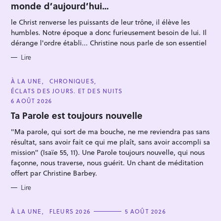
monde d’aujourd’hui…
G
O
R
le Christ renverse les puissants de leur trône, il élève les
I
E
humbles. Notre époque a donc furieusement besoin de lui. Il
S
dérange l'ordre établi... Christine nous parle de son essentiel
Lire
R
e
C
À LA UNE
CHRONIQUES
A
ÉCLATS DES JOURS. ET DES NUITS
c
T
E
6 AOÛT 2026
h
G
O
Ta Parole est toujours nouvelle
e
R
I
r
"Ma parole, qui sort de ma bouche, ne me reviendra pas sans
E
S
c
résultat, sans avoir fait ce qui me plaît, sans avoir accompli sa
mission" (Isaïe 55, 11). Une Parole toujours nouvelle, qui nous
h
façonne, nous traverse, nous guérit. Un chant de méditation
e
offert par Christine Barbey.
r
Lire
C
À LA UNE
FLEURS 2026
5 AOÛT 2026
A