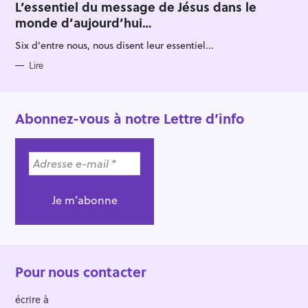
T
L’essentiel du message de Jésus dans le
E
monde d’aujourd’hui…
G
O
R
Six d'entre nous, nous disent leur essentiel...
I
E
S
Lire
Abonnez-vous à notre Lettre d’info
Pour nous contacter
écrire à