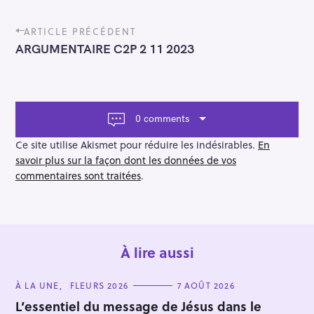
P
ARTICLE PRÉCÉDENT
o
ARGUMENTAIRE C2P 2 11 2023
s
t
n
a
v
0 comments
i
g
Ce site utilise Akismet pour réduire les indésirables.
En
a
savoir plus sur la façon dont les données de vos
t
commentaires sont traitées
.
i
o
n
À lire aussi
C
À LA UNE
FLEURS 2026
7 AOÛT 2026
A
T
L’essentiel du message de Jésus dans le
E