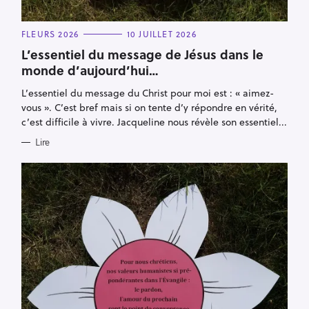
C
FLEURS 2026
10 JUILLET 2026
A
T
L’essentiel du message de Jésus dans le
E
monde d’aujourd’hui…
G
O
R
L’essentiel du message du Christ pour moi est : « aimez-
I
E
vous ». C’est bref mais si on tente d’y répondre en vérité,
S
c’est difficile à vivre. Jacqueline nous révèle son essentiel...
Lire