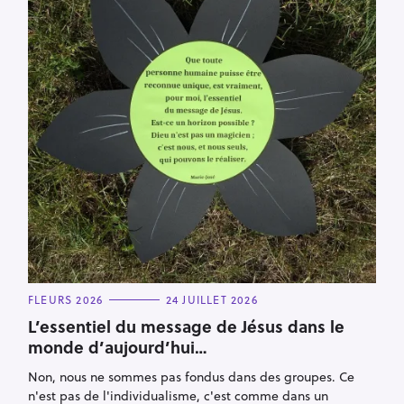
C
FLEURS 2026
24 JUILLET 2026
A
T
L’essentiel du message de Jésus dans le
E
monde d’aujourd’hui…
G
O
R
Non, nous ne sommes pas fondus dans des groupes. Ce
I
E
n'est pas de l'individualisme, c'est comme dans un
S