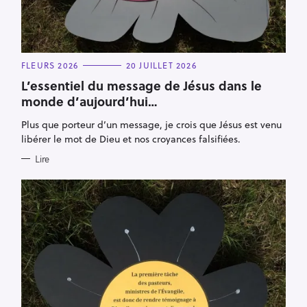
C
FLEURS 2026
20 JUILLET 2026
A
T
L’essentiel du message de Jésus dans le
E
monde d’aujourd’hui…
G
O
R
Plus que porteur d’un message, je crois que Jésus est venu
I
E
libérer le mot de Dieu et nos croyances falsifiées.
S
Lire