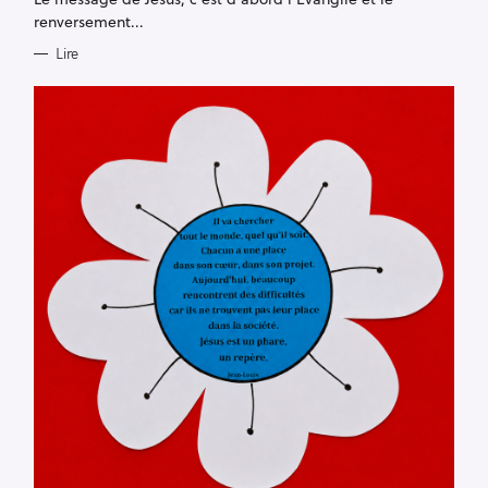
I
E
renversement...
S
Lire