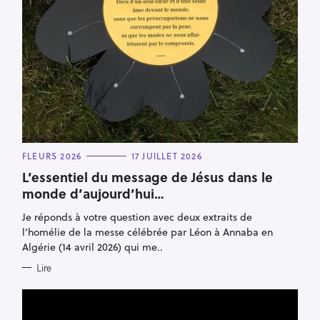
C
FLEURS 2026
17 JUILLET 2026
A
T
L’essentiel du message de Jésus dans le
E
monde d’aujourd’hui…
G
O
R
Je réponds à votre question avec deux extraits de
I
E
l’homélie de la messe célébrée par Léon à Annaba en
S
Algérie (14 avril 2026) qui me..
Lire