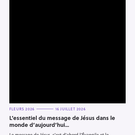
R
e
c
h
e
r
c
C
FLEURS 2026
16 JUILLET 2026
h
A
T
L’essentiel du message de Jésus dans le
e
E
monde d’aujourd’hui…
G
r
O
R
Le message de Jésus, c'est d'abord l’Évangile et le