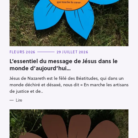
C
FLEURS 2026
29 JUILLET 2026
A
T
L’essentiel du message de Jésus dans le
E
monde d’aujourd’hui…
G
O
R
Jésus de Nazareth est le fêlé des Béatitudes, qui dans un
I
E
monde déchiré et désaxé, nous dit « En marche les artisans
S
de justice et de..
Lire