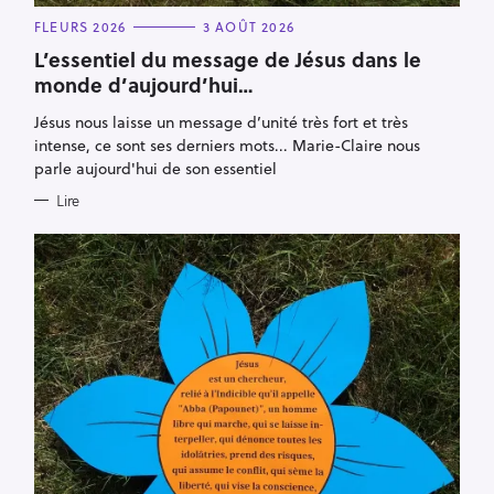
C
FLEURS 2026
3 AOÛT 2026
A
T
L’essentiel du message de Jésus dans le
E
monde d’aujourd’hui…
G
O
R
Jésus nous laisse un message d’unité très fort et très
I
E
intense, ce sont ses derniers mots... Marie-Claire nous
S
parle aujourd'hui de son essentiel
Lire