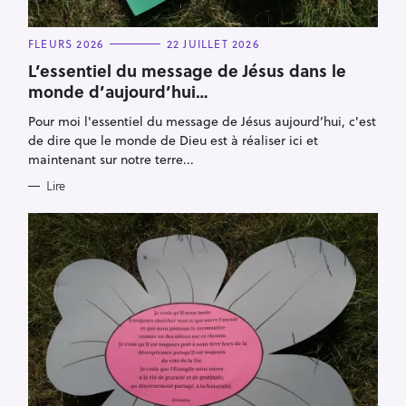
C
FLEURS 2026
22 JUILLET 2026
A
T
L’essentiel du message de Jésus dans le
E
monde d’aujourd’hui…
G
O
R
Pour moi l'essentiel du message de Jésus aujourd’hui, c'est
I
E
de dire que le monde de Dieu est à réaliser ici et
S
maintenant sur notre terre...
Lire