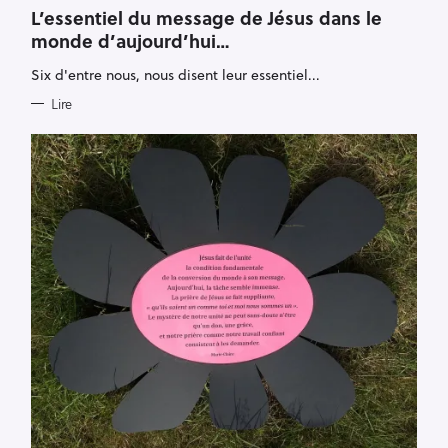
A
T
L’essentiel du message de Jésus dans le
E
monde d’aujourd’hui…
G
O
R
Six d'entre nous, nous disent leur essentiel...
I
E
S
Lire