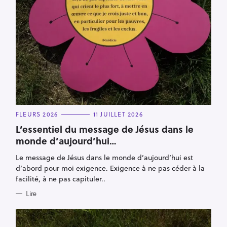
C
FLEURS 2026
11 JUILLET 2026
A
T
L’essentiel du message de Jésus dans le
E
monde d’aujourd’hui…
G
O
R
Le message de Jésus dans le monde d’aujourd’hui est
I
E
d’abord pour moi exigence. Exigence à ne pas céder à la
S
facilité, à ne pas capituler..
Lire