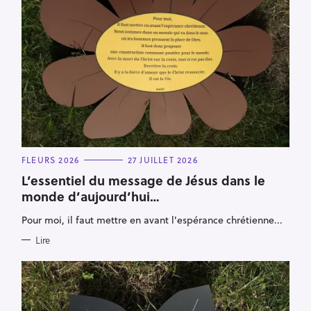
C
FLEURS 2026
27 JUILLET 2026
A
T
L’essentiel du message de Jésus dans le
E
monde d’aujourd’hui…
G
O
R
Pour moi, il faut mettre en avant l'espérance chrétienne...
I
E
S
Lire