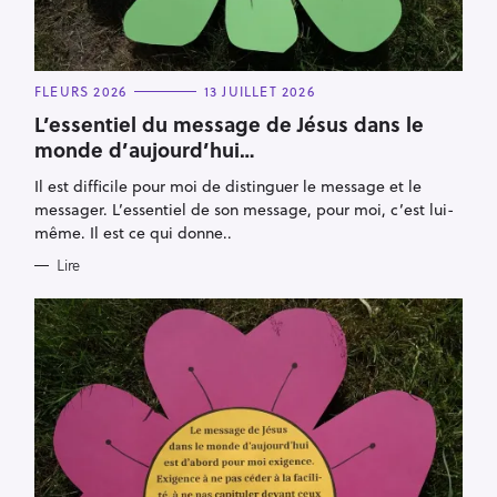
C
FLEURS 2026
13 JUILLET 2026
A
T
L’essentiel du message de Jésus dans le
E
monde d’aujourd’hui…
G
O
R
Il est difficile pour moi de distinguer le message et le
I
E
messager. L’essentiel de son message, pour moi, c’est lui-
S
même. Il est ce qui donne..
Lire