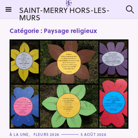
S
SAINT-MERRY HORS-LES-
k
MURS
R
i
e
c
p
Catégorie :
Paysage religieux
h
t
e
r
o
c
c
h
e
o
r
n
:
t
e
n
t
C
À LA UNE
FLEURS 2026
5 AOÛT 2026