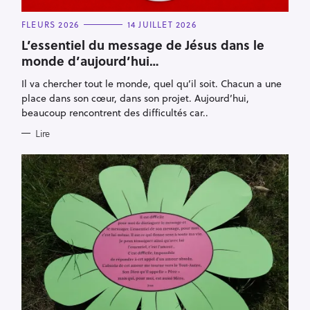
C
FLEURS 2026
14 JUILLET 2026
A
T
L’essentiel du message de Jésus dans le
E
monde d’aujourd’hui…
G
O
R
Il va chercher tout le monde, quel qu’il soit. Chacun a une
I
E
place dans son cœur, dans son projet. Aujourd’hui,
S
beaucoup rencontrent des difficultés car..
Lire