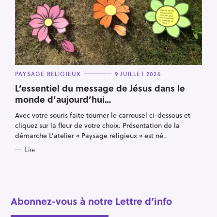
C
PAYSAGE RELIGIEUX
9 JUILLET 2026
A
T
L’essentiel du message de Jésus dans le
E
monde d’aujourd’hui…
G
O
R
Avec votre souris faite tourner le carrousel ci-dessous et
I
E
cliquez sur la fleur de votre choix. Présentation de la
S
démarche L’atelier « Paysage religieux » est né..
Lire
Abonnez-vous à notre Lettre d’info