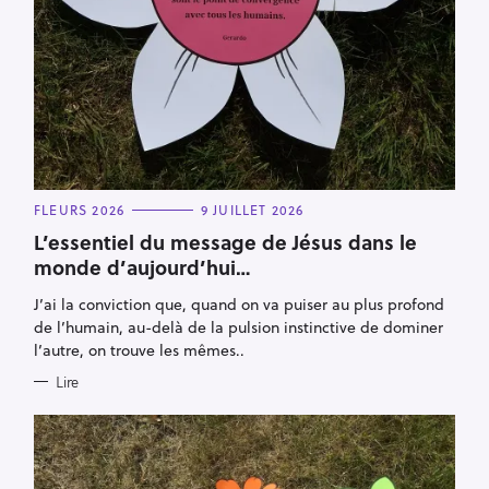
C
FLEURS 2026
9 JUILLET 2026
A
T
L’essentiel du message de Jésus dans le
E
monde d’aujourd’hui…
G
O
R
J’ai la conviction que, quand on va puiser au plus profond
I
E
de l’humain, au-delà de la pulsion instinctive de dominer
S
l’autre, on trouve les mêmes..
Lire