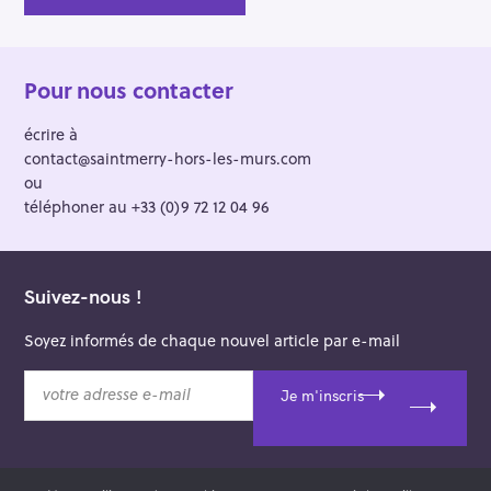
Pour nous contacter
écrire à
contact@saintmerry-hors-les-murs.com
ou
téléphoner au +33 (0)9 72 12 04 96
Suivez-nous !
Soyez informés de chaque nouvel article par e-mail
v
Je m'inscris
o
t
r
e