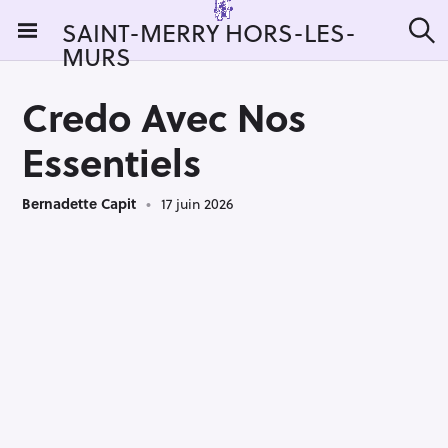
S
SAINT-MERRY HORS-LES-
k
MURS
R
i
e
c
p
h
Credo Avec Nos
t
e
r
o
Essentiels
c
c
h
e
o
r
Bernadette Capit
17 juin 2026
n
:
t
e
n
t