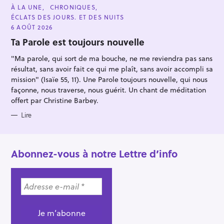
C
À LA UNE
CHRONIQUES
A
ÉCLATS DES JOURS. ET DES NUITS
T
E
6 AOÛT 2026
G
O
Ta Parole est toujours nouvelle
R
I
"Ma parole, qui sort de ma bouche, ne me reviendra pas sans
E
S
résultat, sans avoir fait ce qui me plaît, sans avoir accompli sa
mission" (Isaïe 55, 11). Une Parole toujours nouvelle, qui nous
façonne, nous traverse, nous guérit. Un chant de méditation
offert par Christine Barbey.
Lire
Abonnez-vous à notre Lettre d’info