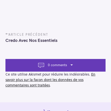
P
ARTICLE PRÉCÉDENT
o
Credo Avec Nos Essentiels
s
t
n
a
v
0 comments
i
g
Ce site utilise Akismet pour réduire les indésirables.
En
a
savoir plus sur la façon dont les données de vos
t
commentaires sont traitées
.
i
o
n