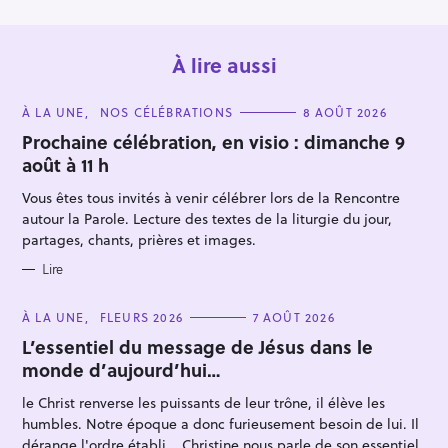
À lire aussi
C
À LA UNE
NOS CÉLÉBRATIONS
8 AOÛT 2026
A
T
Prochaine célébration, en visio : dimanche 9
E
août à 11 h
G
O
R
Vous êtes tous invités à venir célébrer lors de la Rencontre
I
E
autour la Parole. Lecture des textes de la liturgie du jour,
S
R
partages, chants, prières et images.
e
Lire
c
h
C
À LA UNE
FLEURS 2026
7 AOÛT 2026
A
e
T
L’essentiel du message de Jésus dans le
E
r
monde d’aujourd’hui…
G
O
c
R
le Christ renverse les puissants de leur trône, il élève les
h
I
E
humbles. Notre époque a donc furieusement besoin de lui. Il
e
S
dérange l'ordre établi... Christine nous parle de son essentiel