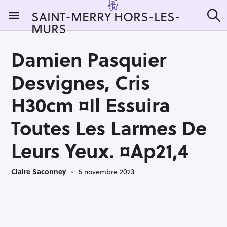
S
SAINT-MERRY HORS-LES-
k
MURS
R
i
e
c
p
h
Damien Pasquier
t
e
r
o
Desvignes, Cris
c
c
h
e
o
H30cm ¤Il Essuira
r
n
:
Toutes Les Larmes De
t
e
Leurs Yeux. ¤Ap21,4
n
t
Claire Saconney
5 novembre 2023