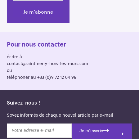
Pour nous contacter
écrire à
contact@saintmerry-hors-les-murs.com
ou
téléphoner au +33 (0)9 72 12 04 96
Suivez-nous !
Soyez informés de chaque nouvel article par e-mail
v
Je m'inscris
o