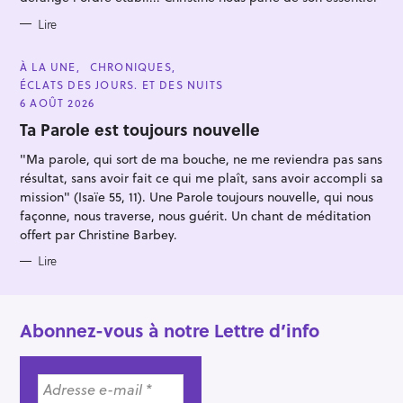
r
Lire
C
À LA UNE
CHRONIQUES
A
ÉCLATS DES JOURS. ET DES NUITS
T
E
6 AOÛT 2026
G
O
Ta Parole est toujours nouvelle
R
I
"Ma parole, qui sort de ma bouche, ne me reviendra pas sans
E
S
résultat, sans avoir fait ce qui me plaît, sans avoir accompli sa
mission" (Isaïe 55, 11). Une Parole toujours nouvelle, qui nous
façonne, nous traverse, nous guérit. Un chant de méditation
offert par Christine Barbey.
Lire
Abonnez-vous à notre Lettre d’info