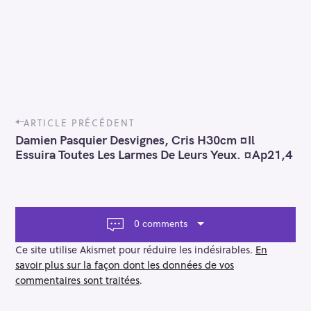
P
ARTICLE PRÉCÉDENT
o
Damien Pasquier Desvignes, Cris H30cm ¤Il
s
Essuira Toutes Les Larmes De Leurs Yeux. ¤Ap21,4
t
n
a
v
i
0 comments
g
a
Ce site utilise Akismet pour réduire les indésirables.
En
t
savoir plus sur la façon dont les données de vos
i
commentaires sont traitées
.
o
n