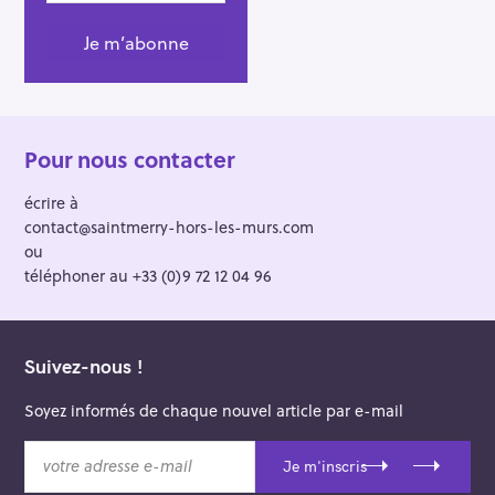
Pour nous contacter
écrire à
contact@saintmerry-hors-les-murs.com
ou
téléphoner au +33 (0)9 72 12 04 96
Suivez-nous !
Soyez informés de chaque nouvel article par e-mail
v
Je m'inscris
o