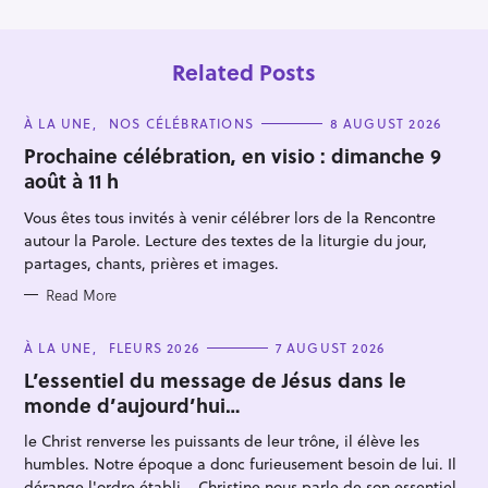
Related Posts
C
À LA UNE
NOS CÉLÉBRATIONS
8 AUGUST 2026
A
T
Prochaine célébration, en visio : dimanche 9
E
août à 11 h
G
O
R
Vous êtes tous invités à venir célébrer lors de la Rencontre
I
E
autour la Parole. Lecture des textes de la liturgie du jour,
S
partages, chants, prières et images.
Read More
C
À LA UNE
FLEURS 2026
7 AUGUST 2026
A
T
L’essentiel du message de Jésus dans le
E
monde d’aujourd’hui…
G
O
R
le Christ renverse les puissants de leur trône, il élève les
I
E
humbles. Notre époque a donc furieusement besoin de lui. Il
S
dérange l'ordre établi... Christine nous parle de son essentiel