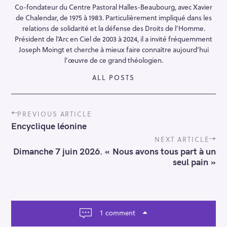
Co-fondateur du Centre Pastoral Halles-Beaubourg, avec Xavier
de Chalendar, de 1975 à 1983. Particulièrement impliqué dans les
relations de solidarité et la défense des Droits de l’Homme.
Président de l'Arc en Ciel de 2003 à 2024, il a invité fréquemment
Joseph Moingt et cherche à mieux faire connaître aujourd’hui
l’œuvre de ce grand théologien.
ALL POSTS
P
PREVIOUS ARTICLE
o
Encyclique léonine
s
t
NEXT ARTICLE
n
Dimanche 7 juin 2026. « Nous avons tous part à un
a
seul pain »
v
i
g
a
t
1 comment
i