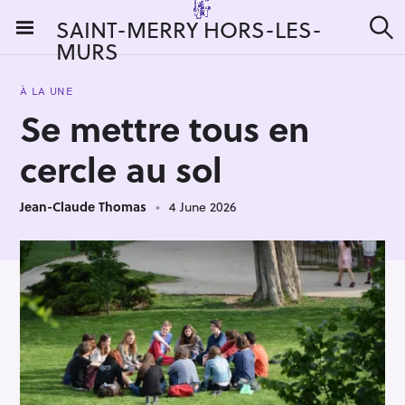
S
SAINT-MERRY HORS-LES-
k
MURS
S
i
e
a
p
r
À LA UNE
t
c
Se mettre tous en
h
o
c
cercle au sol
o
n
Jean-Claude Thomas
4 June 2026
t
e
n
t