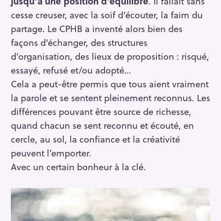
jusqu’à une position d’équilibre
. Il fallait sans
S
cesse creuser, avec la soif d’écouter, la faim du
e
partage. Le CPHB a inventé alors bien des
a
façons d’échanger, des structures
r
d’organisation, des lieux de proposition : risqué,
c
essayé, refusé et/ou adopté…
h
Cela a peut-être permis que tous aient vraiment
f
la parole et se sentent pleinement reconnus. Les
o
différences pouvant être source de richesse,
r
:
quand chacun se sent reconnu et écouté, en
cercle, au sol, la confiance et la créativité
peuvent l’emporter.
Avec un certain bonheur à la clé.