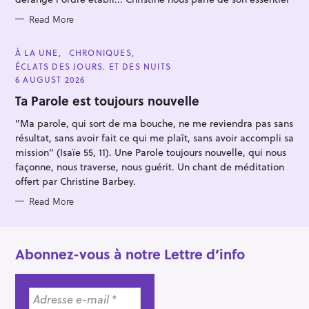
Read More
C
À LA UNE
CHRONIQUES
A
ÉCLATS DES JOURS. ET DES NUITS
T
E
6 AUGUST 2026
G
O
Ta Parole est toujours nouvelle
R
I
"Ma parole, qui sort de ma bouche, ne me reviendra pas sans
E
S
résultat, sans avoir fait ce qui me plaît, sans avoir accompli sa
mission" (Isaïe 55, 11). Une Parole toujours nouvelle, qui nous
façonne, nous traverse, nous guérit. Un chant de méditation
offert par Christine Barbey.
Read More
Abonnez-vous à notre Lettre d’info