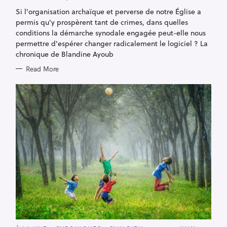
G
Si l'organisation archaïque et perverse de notre Église a
O
R
permis qu'y prospèrent tant de crimes, dans quelles
I
E
conditions la démarche synodale engagée peut-elle nous
S
permettre d'espérer changer radicalement le logiciel ? La
chronique de Blandine Ayoub
Read More