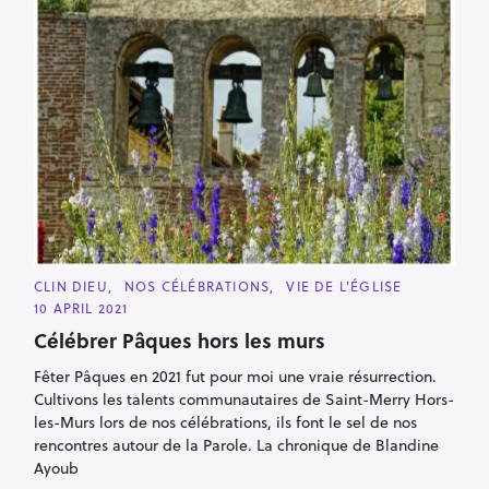
C
CLIN DIEU
NOS CÉLÉBRATIONS
VIE DE L'ÉGLISE
A
10 APRIL 2021
T
E
Célébrer Pâques hors les murs
G
O
R
Fêter Pâques en 2021 fut pour moi une vraie résurrection.
I
Cultivons les talents communautaires de Saint-Merry Hors-
E
S
les-Murs lors de nos célébrations, ils font le sel de nos
rencontres autour de la Parole. La chronique de Blandine
Ayoub