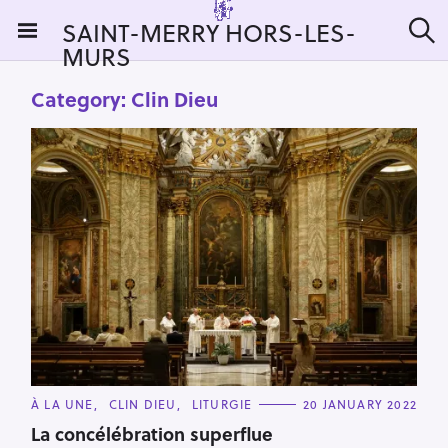
S
SAINT-MERRY HORS-LES-
k
MURS
S
i
e
a
p
Category:
Clin Dieu
r
t
c
h
o
c
o
n
t
e
n
t
C
À LA UNE
CLIN DIEU
LITURGIE
20 JANUARY 2022
A
T
La concélébration superflue
E