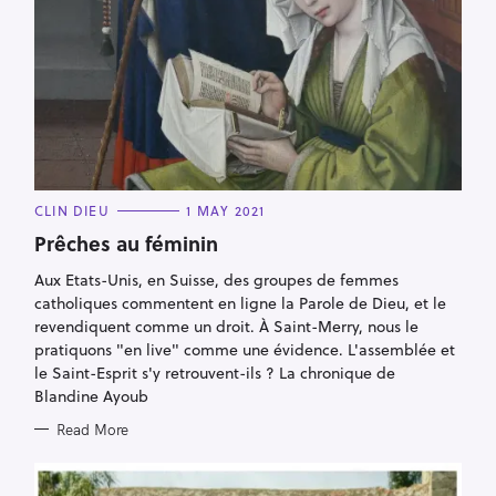
S
e
a
r
c
C
CLIN DIEU
1 MAY 2021
h
A
T
Prêches au féminin
f
E
G
o
Aux Etats-Unis, en Suisse, des groupes de femmes
O
R
catholiques commentent en ligne la Parole de Dieu, et le
r
I
E
revendiquent comme un droit. À Saint-Merry, nous le
:
S
pratiquons "en live" comme une évidence. L'assemblée et
le Saint-Esprit s'y retrouvent-ils ? La chronique de
Blandine Ayoub
Read More