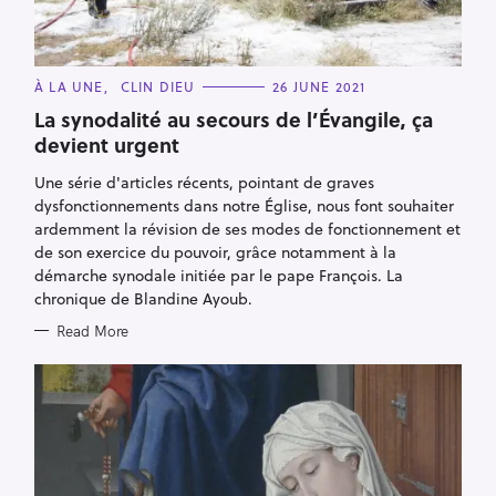
C
À LA UNE
CLIN DIEU
26 JUNE 2021
A
T
La synodalité au secours de l’Évangile, ça
E
devient urgent
G
O
R
Une série d'articles récents, pointant de graves
I
E
dysfonctionnements dans notre Église, nous font souhaiter
S
ardemment la révision de ses modes de fonctionnement et
de son exercice du pouvoir, grâce notamment à la
démarche synodale initiée par le pape François. La
chronique de Blandine Ayoub.
Read More