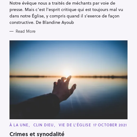
Notre évêque nous a traités de méchants par voie de
O
R
presse. Mais c’est l’esprit critique qui est toujours mal vu
I
E
dans notre Église, y compris quand il s'exerce de façon
S
constructive. De Blandine Ayoub
Read More
C
À LA UNE
CLIN DIEU
VIE DE L'ÉGLISE
17 OCTOBER 2021
A
T
Crimes et synodalité
E