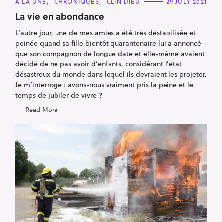
C
À LA UNE
CHRONIQUES
CLIN DIEU
29 JULY 2021
A
T
La vie en abondance
E
G
L’autre jour, une de mes amies a été très déstabilisée et
O
R
peinée quand sa fille bientôt quarantenaire lui a annoncé
I
E
que son compagnon de longue date et elle-même avaient
S
décidé de ne pas avoir d’enfants, considérant l’état
désastreux du monde dans lequel ils devraient les projeter.
Je m’interroge : avons-nous vraiment pris la peine et le
temps de jubiler de vivre ?
Read More