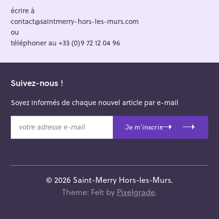
écrire à
contact@saintmerry-hors-les-murs.com
ou
téléphoner au +33 (0)9 72 12 04 96
Suivez-nous !
Soyez informés de chaque nouvel article par e-mail
v
Je m'inscris
o
t
r
e
a
© 2026 Saint-Merry Hors-les-Murs.
d
Theme: Felt by
Pixelgrade
.
r
e
s