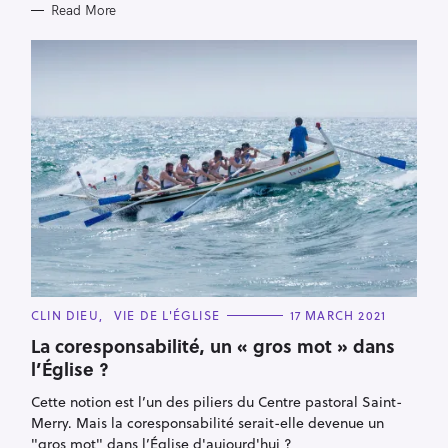
Read More
C
CLIN DIEU
VIE DE L'ÉGLISE
17 MARCH 2021
A
T
La coresponsabilité, un « gros mot » dans
E
l’Église ?
G
O
R
Cette notion est l’un des piliers du Centre pastoral Saint-
I
E
Merry. Mais la coresponsabilité serait-elle devenue un
S
"gros mot" dans l’Église d'aujourd'hui ?