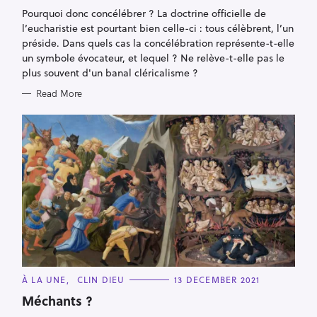
G
Pourquoi donc concélébrer ? La doctrine officielle de
O
R
l’eucharistie est pourtant bien celle-ci : tous célèbrent, l’un
I
E
préside. Dans quels cas la concélébration représente-t-elle
S
un symbole évocateur, et lequel ? Ne relève-t-elle pas le
plus souvent d'un banal cléricalisme ?
Read More
C
À LA UNE
CLIN DIEU
13 DECEMBER 2021
A
T
Méchants ?
E
G