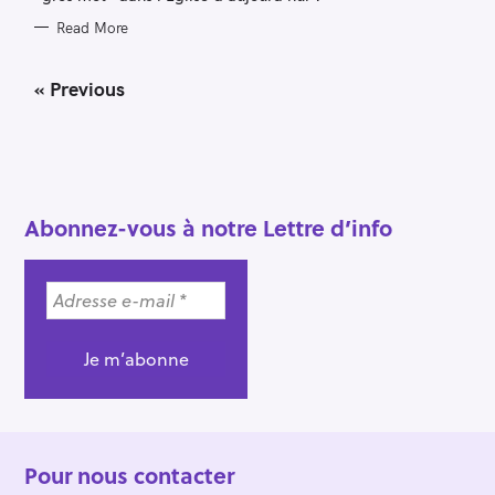
Read More
P
« Previous
o
s
t
s
n
a
Abonnez-vous à notre Lettre d’info
v
i
g
a
t
i
o
n
Pour nous contacter