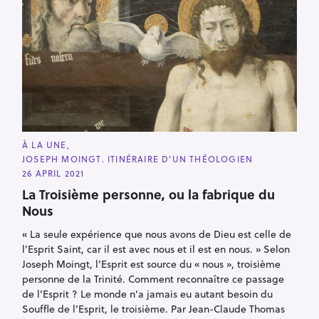
C
À LA UNE
A
JOSEPH MOINGT. ITINÉRAIRE D'UN THÉOLOGIEN
T
E
26 APRIL 2021
G
O
La Troisième personne, ou la fabrique du
R
Nous
I
E
S
« La seule expérience que nous avons de Dieu est celle de
l’Esprit Saint, car il est avec nous et il est en nous. » Selon
Joseph Moingt, l’Esprit est source du « nous », troisième
personne de la Trinité. Comment reconnaître ce passage
de l’Esprit ? Le monde n’a jamais eu autant besoin du
Souffle de l’Esprit, le troisième. Par Jean-Claude Thomas