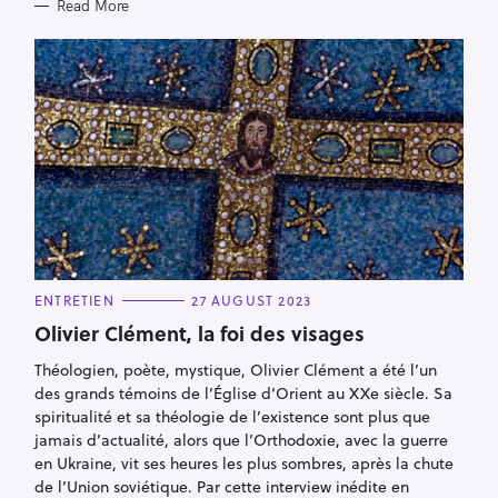
Read More
C
ENTRETIEN
27 AUGUST 2023
A
T
Olivier Clément, la foi des visages
E
G
Théologien, poète, mystique, Olivier Clément a été l’un
O
R
des grands témoins de l’Église d’Orient au XXe siècle. Sa
I
E
spiritualité et sa théologie de l’existence sont plus que
S
jamais d’actualité, alors que l’Orthodoxie, avec la guerre
en Ukraine, vit ses heures les plus sombres, après la chute
de l’Union soviétique. Par cette interview inédite en