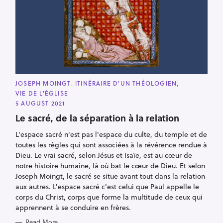
C
JOSEPH MOINGT. ITINÉRAIRE D'UN THÉOLOGIEN
A
VIE DE L'ÉGLISE
T
E
5 AUGUST 2021
G
O
Le sacré, de la séparation à la relation
R
I
L'espace sacré n'est pas l'espace du culte, du temple et de
E
S
toutes les règles qui sont associées à la révérence rendue à
Dieu. Le vrai sacré, selon Jésus et Isaïe, est au cœur de
notre histoire humaine, là où bat le cœur de Dieu. Et selon
Joseph Moingt, le sacré se situe avant tout dans la relation
aux autres. L'espace sacré c'est celui que Paul appelle le
corps du Christ, corps que forme la multitude de ceux qui
apprennent à se conduire en frères.
Read More