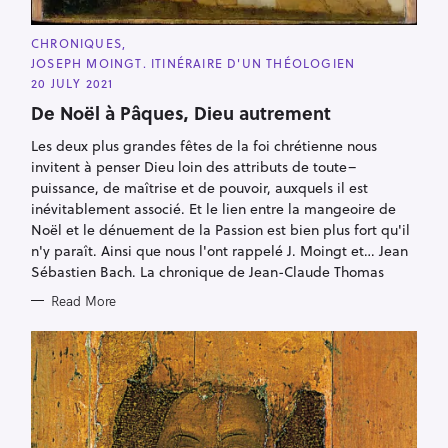
h
C
CHRONIQUES
f
A
JOSEPH MOINGT. ITINÉRAIRE D'UN THÉOLOGIEN
T
o
E
20 JULY 2021
G
r
O
De Noël à Pâques, Dieu autrement
:
R
I
Les deux plus grandes fêtes de la foi chrétienne nous
E
S
invitent à penser Dieu loin des attributs de toute–
puissance, de maîtrise et de pouvoir, auxquels il est
inévitablement associé. Et le lien entre la mangeoire de
Noël et le dénuement de la Passion est bien plus fort qu'il
n'y paraît. Ainsi que nous l'ont rappelé J. Moingt et… Jean
Sébastien Bach. La chronique de Jean-Claude Thomas
Read More