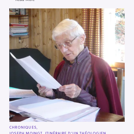
C
CHRONIQUES
A
JOSEPH MOINGT. ITINÉRAIRE D'UN THÉOLOGIEN