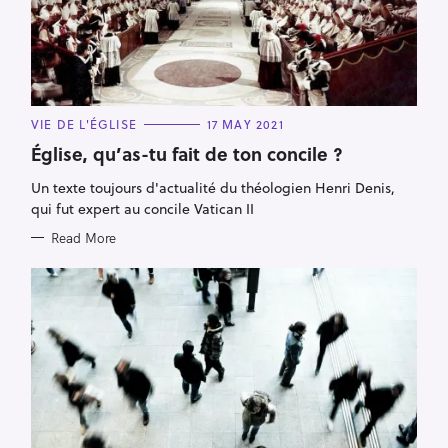
C
VIE DE L'ÉGLISE
17 MAY 2021
A
T
Église, qu’as-tu fait de ton concile ?
E
G
Un texte toujours d'actualité du théologien Henri Denis,
O
R
qui fut expert au concile Vatican II
I
E
Read More
S