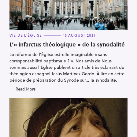
C
VIE DE L'ÉGLISE
13 AUGUST 2021
A
T
L’« infarctus théologique » de la synodalité
E
G
Le réforme de l'Église est-elle imaginable « sans
O
R
coresponsabilité baptismale ? ». Nos amis de Nous
I
E
sommes aussi l'Église publient un article très éclairant du
S
théologien espagnol Jesús Martinez Gordo. À lire en cette
période de préparation du Synode sur... la synodalité.
Read More