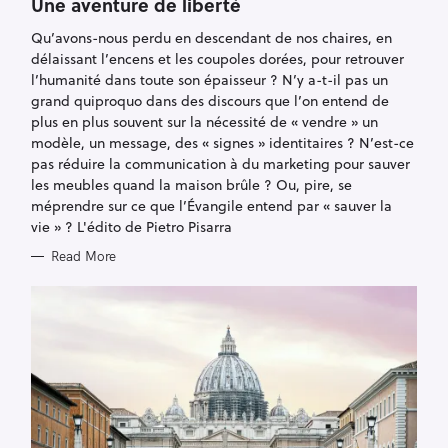
T
Une aventure de liberté
E
G
Qu’avons-nous perdu en descendant de nos chaires, en
O
R
délaissant l’encens et les coupoles dorées, pour retrouver
I
E
l’humanité dans toute son épaisseur ? N’y a-t-il pas un
S
grand quiproquo dans des discours que l’on entend de
plus en plus souvent sur la nécessité de « vendre » un
modèle, un message, des « signes » identitaires ? N’est-ce
pas réduire la communication à du marketing pour sauver
les meubles quand la maison brûle ? Ou, pire, se
méprendre sur ce que l’Évangile entend par « sauver la
vie » ? L'édito de Pietro Pisarra
Read More