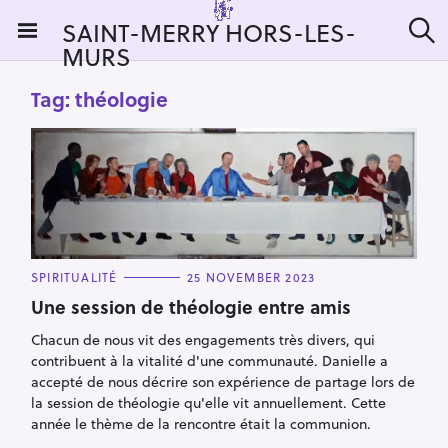
S
SAINT-MERRY HORS-LES-
k
MURS
S
i
e
a
p
Tag:
théologie
r
t
c
h
o
c
o
n
t
e
C
SPIRITUALITÉ
25 NOVEMBER 2023
n
A
T
Une session de théologie entre amis
t
E
G
Chacun de nous vit des engagements très divers, qui
O
R
contribuent à la vitalité d'une communauté. Danielle a
I
E
accepté de nous décrire son expérience de partage lors de
S
la session de théologie qu'elle vit annuellement. Cette
année le thème de la rencontre était la communion.