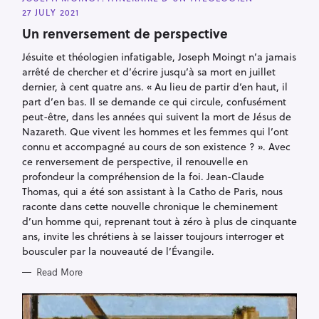
T
E
27 JULY 2021
G
O
Un renversement de perspective
R
I
Jésuite et théologien infatigable, Joseph Moingt n’a jamais
E
S
arrêté de chercher et d’écrire jusqu’à sa mort en juillet
dernier, à cent quatre ans. « Au lieu de partir d‘en haut, il
part d’en bas. Il se demande ce qui circule, confusément
peut-être, dans les années qui suivent la mort de Jésus de
Nazareth. Que vivent les hommes et les femmes qui l’ont
connu et accompagné au cours de son existence ? ». Avec
ce renversement de perspective, il renouvelle en
profondeur la compréhension de la foi. Jean-Claude
Thomas, qui a été son assistant à la Catho de Paris, nous
raconte dans cette nouvelle chronique le cheminement
d’un homme qui, reprenant tout à zéro à plus de cinquante
ans, invite les chrétiens à se laisser toujours interroger et
bousculer par la nouveauté de l’Évangile.
Read More