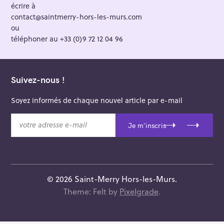
écrire à
contact@saintmerry-hors-les-murs.com
ou
téléphoner au +33 (0)9 72 12 04 96
Suivez-nous !
Soyez informés de chaque nouvel article par e-mail
v
Je m'inscris
o
t
r
e
a
© 2026 Saint-Merry Hors-les-Murs.
d
Theme: Felt by
Pixelgrade
.
r
e
s