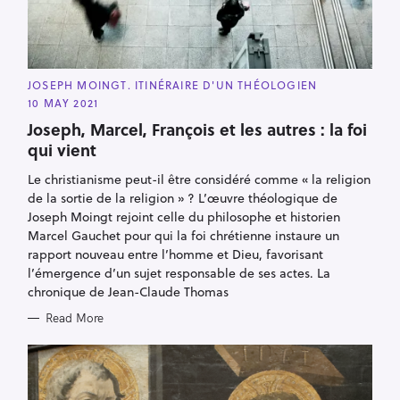
C
JOSEPH MOINGT. ITINÉRAIRE D'UN THÉOLOGIEN
A
10 MAY 2021
T
E
Joseph, Marcel, François et les autres : la foi
G
O
qui vient
R
I
E
Le christianisme peut-il être considéré comme « la religion
S
de la sortie de la religion » ? L’œuvre théologique de
Joseph Moingt rejoint celle du philosophe et historien
Marcel Gauchet pour qui la foi chrétienne instaure un
rapport nouveau entre l’homme et Dieu, favorisant
l’émergence d’un sujet responsable de ses actes. La
chronique de Jean-Claude Thomas
Read More