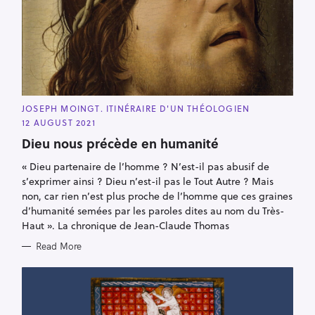
C
JOSEPH MOINGT. ITINÉRAIRE D'UN THÉOLOGIEN
A
12 AUGUST 2021
T
E
Dieu nous précède en humanité
G
O
R
« Dieu partenaire de l’homme ? N’est-il pas abusif de
I
s’exprimer ainsi ? Dieu n’est-il pas le Tout Autre ? Mais
E
S
non, car rien n’est plus proche de l’homme que ces graines
d’humanité semées par les paroles dites au nom du Très-
Haut ». La chronique de Jean-Claude Thomas
Read More