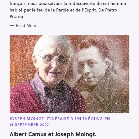
français, nous poursuivons la redécouverte de cet homme
habité par le feu de la Parole et de l’Esprit. De Pietro
Pisarra
Read More
C
JOSEPH MOINGT. ITINÉRAIRE D'UN THÉOLOGIEN
A
14 SEPTEMBER 2022
T
E
Albert Camus et Joseph Moingt.
G
O