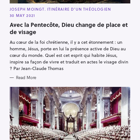
C
JOSEPH MOINGT. ITINÉRAIRE D'UN THÉOLOGIEN
A
30 MAY 2021
T
E
Avec la Pentecôte, Dieu change de place et
G
O
de visage
R
I
E
Au cœur de la foi chrétienne, il y a cet étonnement : un
S
homme, Jésus, porte en lui la présence active de Dieu au
cœur du monde. Quel est cet esprit qui habite Jésus,
inspire sa façon de vivre et traduit en actes le visage divin
? Par Jean-Claude Thomas
Read More