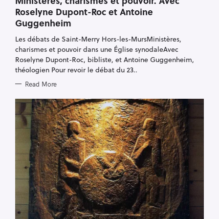
Ministères, charismes et pouvoir. Avec
E
Roselyne Dupont-Roc et Antoine
G
O
Guggenheim
R
I
E
Les débats de Saint-Merry Hors-les-MursMinistères,
S
charismes et pouvoir dans une Église synodaleAvec
Roselyne Dupont-Roc, bibliste, et Antoine Guggenheim,
théologien Pour revoir le débat du 23..
Read More