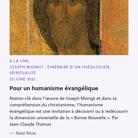
C
À LA UNE
A
JOSEPH MOINGT. ITINÉRAIRE D'UN THÉOLOGIEN
T
E
SPIRITUALITÉ
G
23 JUNE 2021
O
R
Pour un humanisme évangélique
I
E
S
Notion-clé dans l’œuvre de Joseph Moingt et dans sa
compréhension du christianisme, l'humanisme
évangélique est une invitation à découvrir ou à redécouvrir
la dimension universelle de la « Bonne Nouvelle ». Par
Jean-Claude Thomas
Read More