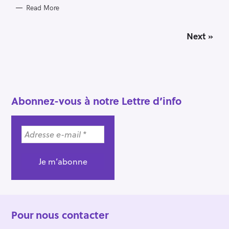
Read More
P
Next »
o
s
t
s
n
a
Abonnez-vous à notre Lettre d’info
v
i
g
a
t
i
o
n
Pour nous contacter