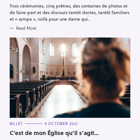
G
Trois cérémonies, cinq prêtres, des centaines de photos et
O
R
de faire-part et des discours tantôt doctes, tantôt familiers
I
E
et « sympa », voilà pour une dame qui..
S
Read More
C
BILLET
9 OCTOBER 2021
A
T
C’est de mon Église qu’il s’agit…
E
G