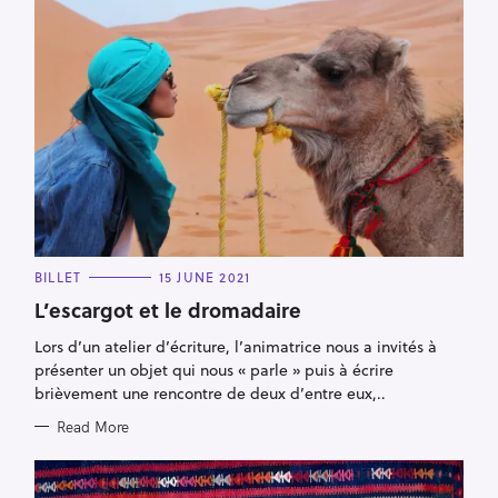
S
e
a
r
c
h
f
o
C
BILLET
15 JUNE 2021
r
A
T
L’escargot et le dromadaire
:
E
G
Lors d’un atelier d’écriture, l’animatrice nous a invités à
O
R
présenter un objet qui nous « parle » puis à écrire
I
E
brièvement une rencontre de deux d’entre eux,..
S
Read More