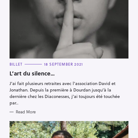
C
BILLET
18 SEPTEMBER 2021
A
T
L’art du silence…
E
G
J’ai fait plusieurs retraites avec l’association David et
O
R
Jonathan. Depuis la première à Dourdan jusqu’à la
I
E
dernière chez les Diaconesses, j’ai toujours été touchée
S
par..
Read More