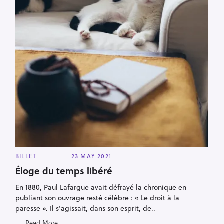
C
BILLET
23 MAY 2021
A
T
Éloge du temps libéré
E
G
En 1880, Paul Lafargue avait défrayé la chronique en
O
R
publiant son ouvrage resté célèbre : « Le droit à la
I
E
paresse ». Il s’agissait, dans son esprit, de..
S
Read More