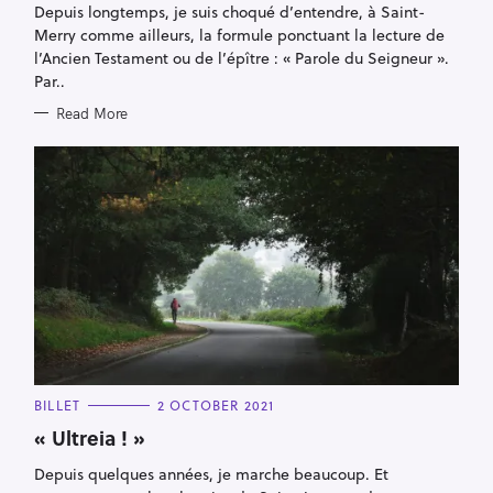
Depuis longtemps, je suis choqué d’entendre, à Saint-
O
R
Merry comme ailleurs, la formule ponctuant la lecture de
I
E
l’Ancien Testament ou de l’épître : « Parole du Seigneur ».
S
Par..
Read More
C
BILLET
2 OCTOBER 2021
A
T
« Ultreia ! »
E
G
Depuis quelques années, je marche beaucoup. Et
O
R