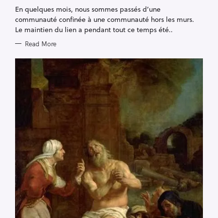
R
En quelques mois, nous sommes passés d’une
I
E
communauté confinée à une communauté hors les murs.
S
Le maintien du lien a pendant tout ce temps été..
Read More