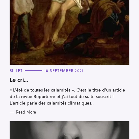
C
BILLET
18 SEPTEMBER 2021
A
T
Le cri…
E
G
« L’été de toutes les calamités ». C’est le titre d’un article
O
R
de la revue Reporterre et j’ai tout de suite souscrit !
I
E
L’article parle des calamités climatiques..
S
Read More