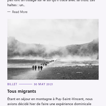
I
E
haltes : un..
S
Read More
C
BILLET
30 MAY 2021
A
T
Tous migrants
E
G
Étant en séjour en montagne à Puy-Saint-Vincent, nous
O
R
avions décidé hier de faire une expérience dominicale
I