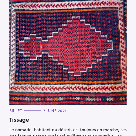
C
BILLET
7 JUNE 2021
A
T
Tissage
E
G
Le nomade, habitant du désert, est toujours en marche, ses
O
R
pas font un tissage sur le sol qu’il trace avec sa tribu. Les