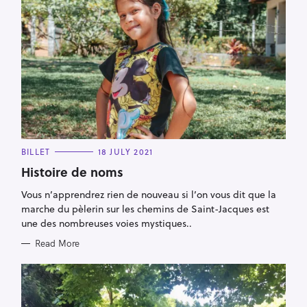
C
BILLET
18 JULY 2021
A
T
Histoire de noms
E
G
Vous n’apprendrez rien de nouveau si l’on vous dit que la
O
R
marche du pèlerin sur les chemins de Saint-Jacques est
I
E
une des nombreuses voies mystiques..
S
Read More