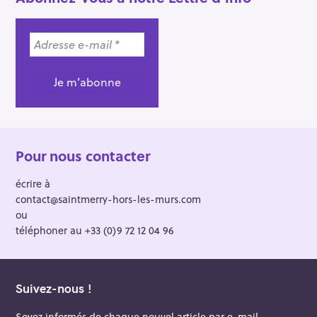
v
i
g
a
t
i
o
n
Pour nous contacter
écrire à
contact@saintmerry-hors-les-murs.com
ou
téléphoner au +33 (0)9 72 12 04 96
Suivez-nous !
Soyez informés de chaque nouvel article par e-mail