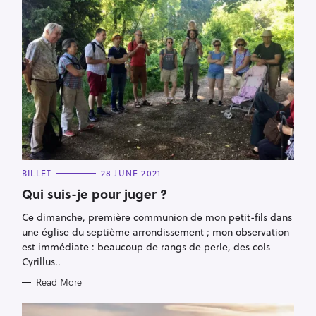
C
BILLET
28 JUNE 2021
A
T
Qui suis-je pour juger ?
E
G
Ce dimanche, première communion de mon petit-fils dans
O
R
une église du septième arrondissement ; mon observation
I
E
est immédiate : beaucoup de rangs de perle, des cols
S
Cyrillus..
Read More