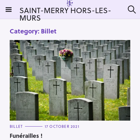
S
SAINT-MERRY HORS-LES-
k
MURS
S
i
e
a
p
Category:
Billet
r
t
c
h
o
c
o
n
t
e
n
t
C
BILLET
17 OCTOBER 2021
A
T
Funérailles !
E