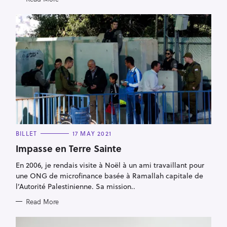
C
BILLET
17 MAY 2021
A
T
Impasse en Terre Sainte
E
G
En 2006, je rendais visite à Noël à un ami travaillant pour
O
R
une ONG de microfinance basée à Ramallah capitale de
I
E
l’Autorité Palestinienne. Sa mission..
S
Read More