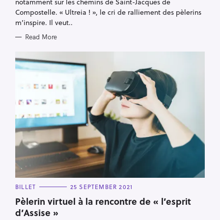
notamment sur les chemins de Saint-Jacques de
I
E
Compostelle. « Ultreia ! », le cri de ralliement des pèlerins
S
m’inspire. Il veut..
Read More
C
BILLET
25 SEPTEMBER 2021
A
T
Pèlerin virtuel à la rencontre de « l’esprit
E
d’Assise »
G
O