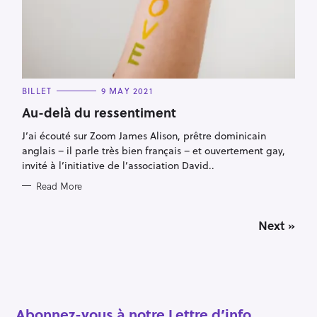
C
BILLET
9 MAY 2021
A
T
Au-delà du ressentiment
E
G
J’ai écouté sur Zoom James Alison, prêtre dominicain
O
R
anglais – il parle très bien français – et ouvertement gay,
I
E
invité à l’initiative de l’association David..
S
Read More
P
Next »
o
s
t
s
n
a
Abonnez-vous à notre Lettre d’info