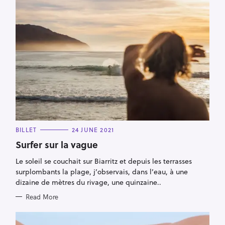
C
BILLET
24 JUNE 2021
A
T
Surfer sur la vague
E
G
Le soleil se couchait sur Biarritz et depuis les terrasses
O
R
surplombants la plage, j’observais, dans l’eau, à une
I
E
dizaine de mètres du rivage, une quinzaine..
S
Read More