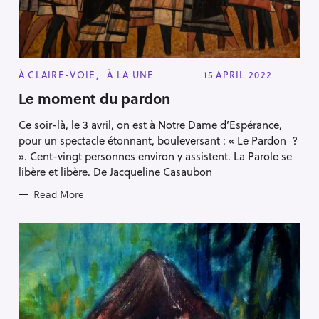
C
À CLAIRE-VOIE
À LA UNE
15 APRIL 2022
A
T
Le moment du pardon
E
G
Ce soir-là, le 3 avril, on est à Notre Dame d’Espérance,
O
R
pour un spectacle étonnant, bouleversant : « Le Pardon ?
I
E
». Cent-vingt personnes environ y assistent. La Parole se
S
libère et libère. De Jacqueline Casaubon
Read More