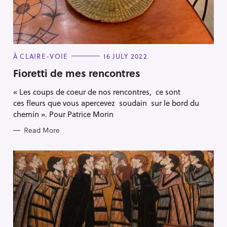
C
À CLAIRE-VOIE
16 JULY 2022
A
T
Fioretti de mes rencontres
E
G
« Les coups de coeur de nos rencontres, ce sont
O
R
ces fleurs que vous apercevez soudain sur le bord du
I
E
chemin ». Pour Patrice Morin
S
Read More