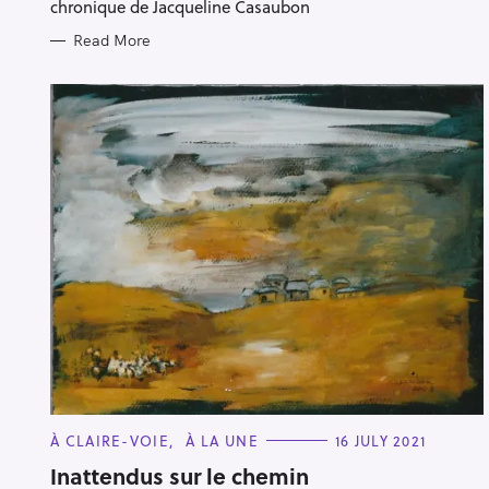
E
chronique de Jacqueline Casaubon
S
Read More
C
À CLAIRE-VOIE
À LA UNE
16 JULY 2021
A
T
Inattendus sur le chemin
E