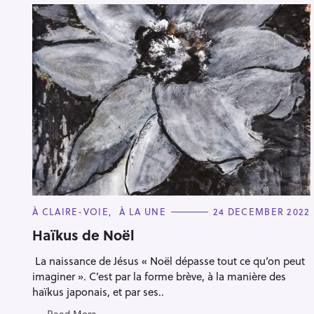
C
À CLAIRE-VOIE
À LA UNE
24 DECEMBER 2022
A
T
Haïkus de Noël
E
G
La naissance de Jésus « Noël dépasse tout ce qu’on peut
O
R
imaginer ». C’est par la forme brève, à la manière des
I
E
haïkus japonais, et par ses..
S