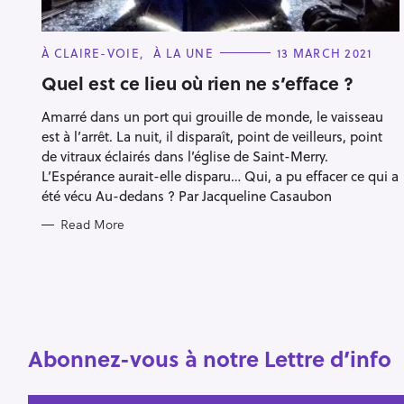
C
À CLAIRE-VOIE
À LA UNE
13 MARCH 2021
A
T
Quel est ce lieu où rien ne s’efface ?
E
G
Amarré dans un port qui grouille de monde, le vaisseau
O
R
est à l’arrêt. La nuit, il disparaît, point de veilleurs, point
I
E
de vitraux éclairés dans l’église de Saint-Merry.
S
L’Espérance aurait-elle disparu… Qui, a pu effacer ce qui a
été vécu Au-dedans ? Par Jacqueline Casaubon
Read More
Abonnez-vous à notre Lettre d’info