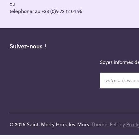
ou
téléphoner au +33 (0)9 72 12 04 96
Suivez-nous !
Soyez informés de
v
o
t
r
e
a
d
© 2026 Saint-Merry Hors-les-Murs.
Theme: Felt by
Pixel
r
e