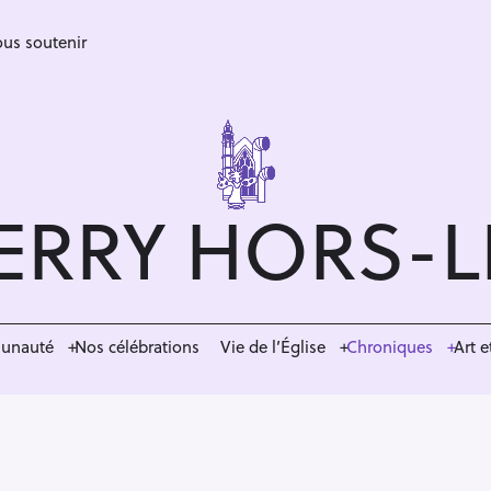
us soutenir
ERRY HORS-
munauté
Nos célébrations
Vie de l’Église
Chroniques
Art e