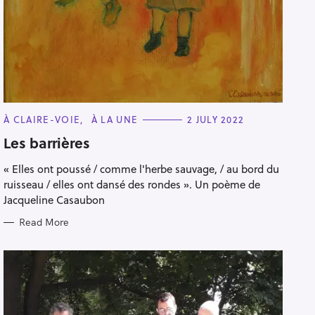
C
À CLAIRE-VOIE
À LA UNE
2 JULY 2022
A
T
Les barrières
E
G
« Elles ont poussé / comme l'herbe sauvage, / au bord du
O
R
ruisseau / elles ont dansé des rondes ». Un poème de
I
E
Jacqueline Casaubon
S
Read More