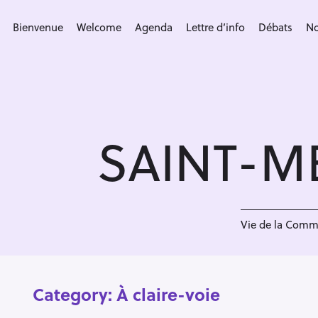
S
k
Bienvenue
Welcome
Agenda
Lettre d’info
Débats
No
i
p
t
o
c
SAINT-M
o
n
t
e
n
Vie de la Com
t
Category:
À claire-voie