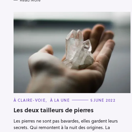
Read More
C
À CLAIRE-VOIE
À LA UNE
5 JUNE 2022
A
T
Les deux tailleurs de pierres
E
G
Les pierres ne sont pas bavardes, elles gardent leurs
O
R
secrets. Qui remontent à la nuit des origines. La
I