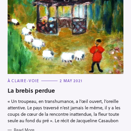
Press Esc to cancel.
C
À CLAIRE-VOIE
2 MAY 2021
A
T
La brebis perdue
E
G
« Un troupeau, en transhumance, a l’œil ouvert, l’oreille
O
R
attentive. Le pays traversé n’est jamais le même, il y a les
I
E
coups de cœur de la rencontre inattendue, la fleur toute
S
seule au fond du pré ». Le récit de Jacqueline Casaubon
Read More