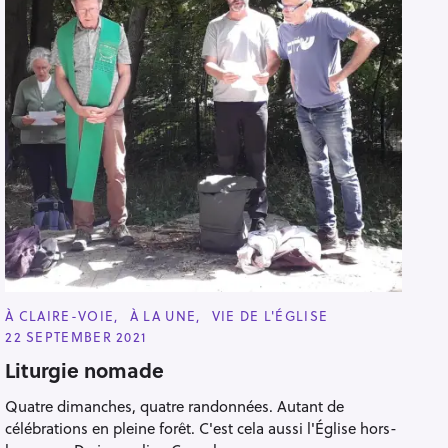
C
À CLAIRE-VOIE
À LA UNE
VIE DE L'ÉGLISE
A
22 SEPTEMBER 2021
T
E
Liturgie nomade
G
O
R
Quatre dimanches, quatre randonnées. Autant de
I
E
célébrations en pleine forêt. C'est cela aussi l'Église hors-
S