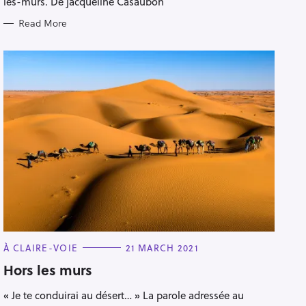
les-murs. De jacqueline Casaubon
Read More
C
À CLAIRE-VOIE
21 MARCH 2021
A
T
Hors les murs
E
G
« Je te conduirai au désert… » La parole adressée au
O
R