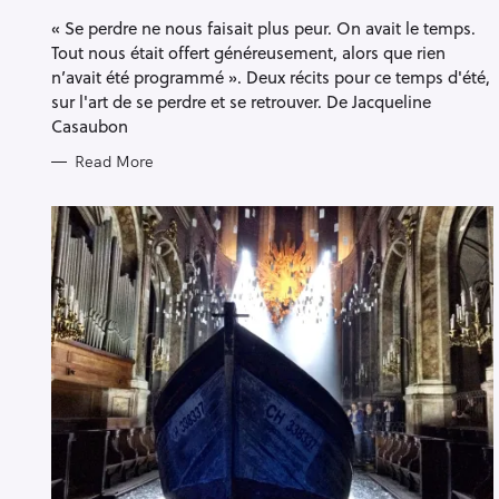
G
« Se perdre ne nous faisait plus peur. On avait le temps.
O
S
R
Tout nous était offert généreusement, alors que rien
I
e
E
n’avait été programmé ». Deux récits pour ce temps d'été,
a
S
sur l'art de se perdre et se retrouver. De Jacqueline
r
Casaubon
c
Read More
h
f
o
r
: