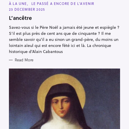
C
À LA UNE
LE PASSÉ A ENCORE DE L’AVENIR
A
23 DECEMBER 2025
T
E
L’ancêtre
G
O
R
Savez-vous si le Père Noël a jamais été jeune et espiègle ?
I
S’il est plus près de cent ans que de cinquante ? Il me
E
S
semble savoir qu’il a eu sinon un grand-père, du moins un
lointain aïeul qui est encore fêté ici et là. La chronique
historique d'Alain Cabantous
Read More