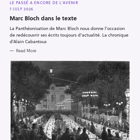
A
LE PASSÉ A ENCORE DE L’AVENIR
T
E
7 JULY 2026
G
O
Marc Bloch dans le texte
R
I
La Panthéonisation de Marc Bloch nous donne l'occasion
E
S
de redécouvrir ses écrits toujours d'actualité. La chronique
d'Alain Cabantous
Read More