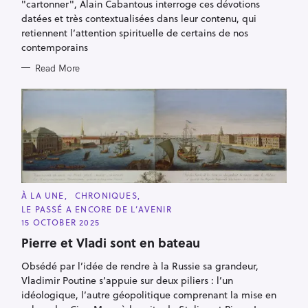
"cartonner", Alain Cabantous interroge ces dévotions
datées et très contextualisées dans leur contenu, qui
retiennent l’attention spirituelle de certains de nos
contemporains
Read More
C
À LA UNE
CHRONIQUES
A
LE PASSÉ A ENCORE DE L’AVENIR
T
E
15 OCTOBER 2025
G
O
Pierre et Vladi sont en bateau
R
I
Obsédé par l’idée de rendre à la Russie sa grandeur,
E
S
Vladimir Poutine s’appuie sur deux piliers : l’un
idéologique, l’autre géopolitique comprenant la mise en