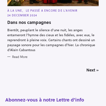
C
À LA UNE
LE PASSÉ A ENCORE DE L’AVENIR
A
24 DECEMBER 2024
T
E
Dans nos campagnes
G
O
R
Bientôt, peuplant le silence d’une nuit, les anges
I
entameront l’hymne des cieux et les fidèles, avec eux, le
E
S
reprendront à pleine voix. Certains chants ont dessiné un
paysage sonore pour les campagnes d’hier. La chronique
d'Alain Cabantous
Read More
P
Next »
o
s
t
s
n
a
Abonnez-vous à notre Lettre d’info
v