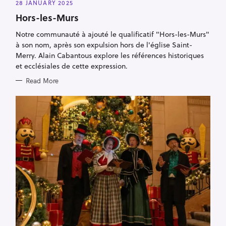
E
28 JANUARY 2025
G
O
Hors-les-Murs
R
I
Notre communauté à ajouté le qualificatif "Hors-les-Murs"
E
S
à son nom, après son expulsion hors de l'église Saint-
Merry. Alain Cabantous explore les références historiques
et ecclésiales de cette expression.
Read More