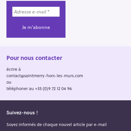
i
g
a
t
i
o
n
Pour nous contacter
écrire à
contact@saintmerry-hors-les-murs.com
ou
téléphoner au +33 (0)9 72 12 04 96
Suivez-nous !
Soyez informés de chaque nouvel article par e-mail