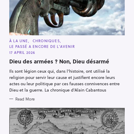
C
À LA UNE
CHRONIQUES
A
LE PASSÉ A ENCORE DE L’AVENIR
T
E
17 APRIL 2026
G
O
Dieu des armées ? Non, Dieu désarmé
R
I
Ils sont légion ceux qui, dans l'histoire, ont utilisé la
E
S
religion pour servir leur cause et justifient encore leurs
actes ou leur politique par ces fausses connivences entre
Dieu et la guerre. La chronique d'Alain Cabantous
Read More