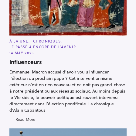
C
À LA UNE
CHRONIQUES
A
LE PASSÉ A ENCORE DE L’AVENIR
T
E
14 MAY 2025
G
O
Influenceurs
R
I
Emmanuel Macron accusé d'avoir voulu influencer
E
S
l'élection du prochain pape ? Cet interventionnisme
extérieur n’est en rien nouveau et ne doit pas grand-chose
à notre président ou aux réseaux sociaux. Au moins depuis
le VIe siècle, le pouvoir politique est souvent intervenu
directement dans l’élection pontificale. La chronique
d'Alain Cabantous
Read More