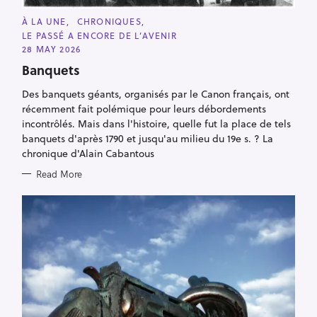
C
À LA UNE
CHRONIQUES
A
LE PASSÉ A ENCORE DE L’AVENIR
T
E
28 MAY 2026
G
O
Banquets
R
I
Des banquets géants, organisés par le Canon français, ont
E
S
récemment fait polémique pour leurs débordements
incontrôlés. Mais dans l'histoire, quelle fut la place de tels
banquets d'après 1790 et jusqu'au milieu du 19e s. ? La
chronique d'Alain Cabantous
Read More