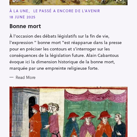
r
C
:
À LA UNE
LE PASSÉ A ENCORE DE L’AVENIR
A
18 JUNE 2025
T
E
Bonne mort
G
O
R
À l’occasion des débats législatifs sur la fin de vie,
I
l’expression " bonne mort "est réapparue dans la presse
E
S
pour en préciser les contours et s’interroger sur les
conséquences de la législation future. Alain Cabantous
évoque ici la dimension historique de la bonne mort,
marquée par une empreinte religieuse forte.
Read More