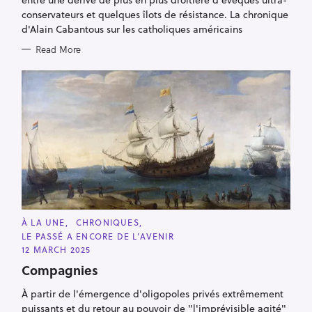
conservateurs et quelques îlots de résistance. La chronique
d'Alain Cabantous sur les catholiques américains
Read More
C
À LA UNE
CHRONIQUES
A
LE PASSÉ A ENCORE DE L’AVENIR
T
E
12 MARCH 2025
G
O
Compagnies
R
I
À partir de l'émergence d'oligopoles privés extrêmement
E
S
puissants et du retour au pouvoir de "l'imprévisible agité"