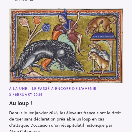
C
À LA UNE
LE PASSÉ A ENCORE DE L’AVENIR
A
3 FEBRUARY 2026
T
E
Au loup !
G
O
R
Depuis le 1er janvier 2026, les éleveurs français ont le droit
I
de tuer sans déclaration préalable un loup en cas
E
S
d’attaque. L'occasion d'un récapitulatif historique par
Alain Cabantous