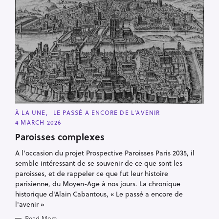
C
À LA UNE
LE PASSÉ A ENCORE DE L’AVENIR
A
4 MARCH 2026
T
E
Paroisses complexes
G
O
R
A l'occasion du projet Prospective Paroisses Paris 2035, il
I
semble intéressant de se souvenir de ce que sont les
E
S
paroisses, et de rappeler ce que fut leur histoire
parisienne, du Moyen-Age à nos jours. La chronique
historique d'Alain Cabantous, « Le passé a encore de
l'avenir »
Read More