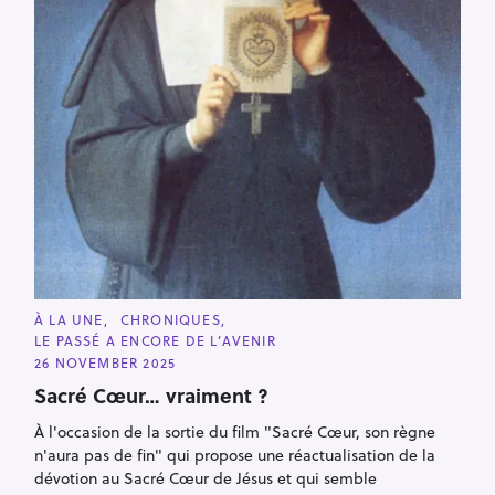
C
À LA UNE
CHRONIQUES
A
LE PASSÉ A ENCORE DE L’AVENIR
T
E
26 NOVEMBER 2025
G
O
Sacré Cœur… vraiment ?
R
I
À l'occasion de la sortie du film "Sacré Cœur, son règne
E
S
n'aura pas de fin" qui propose une réactualisation de la
dévotion au Sacré Cœur de Jésus et qui semble