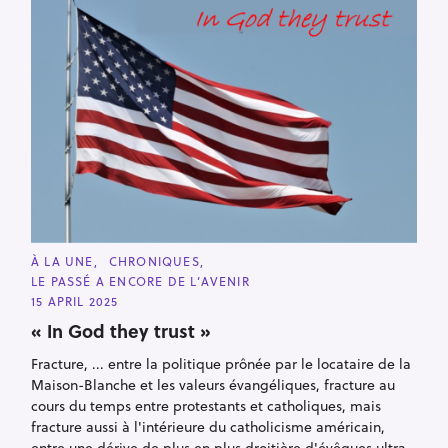
C
À LA UNE
CHRONIQUES
A
LE PASSÉ A ENCORE DE L’AVENIR
T
E
15 APRIL 2025
G
O
« In God they trust »
R
I
Fracture, ... entre la politique prônée par le locataire de la
E
S
Maison-Blanche et les valeurs évangéliques, fracture au
cours du temps entre protestants et catholiques, mais
fracture aussi à l'intérieure du catholicisme américain,
entre une dérive de plus en plus droitière d'évêques ultra-