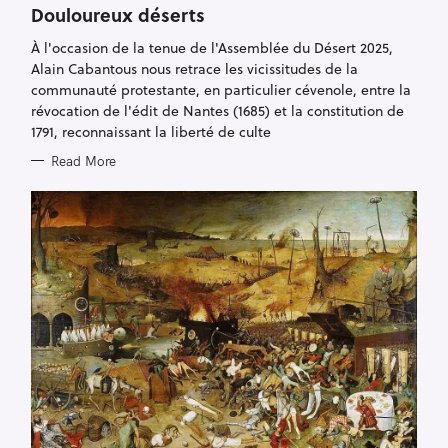
O
Douloureux déserts
R
I
À l'occasion de la tenue de l'Assemblée du Désert 2025,
E
S
Alain Cabantous nous retrace les vicissitudes de la
communauté protestante, en particulier cévenole, entre la
révocation de l'édit de Nantes (1685) et la constitution de
1791, reconnaissant la liberté de culte
Read More
S
e
a
r
c
h
f
o