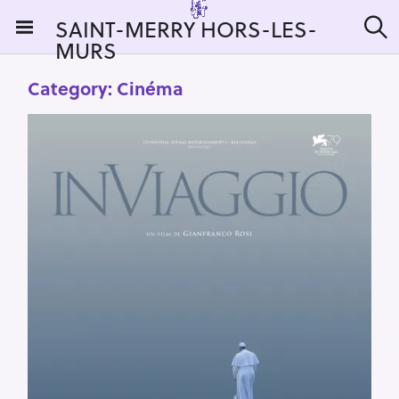
S
SAINT-MERRY HORS-LES-
k
MURS
S
i
e
a
p
Category:
Cinéma
r
t
c
h
o
c
o
n
t
e
n
t