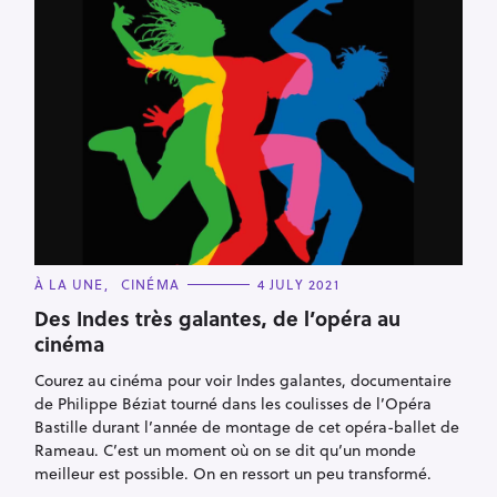
S
e
a
r
c
h
C
À LA UNE
CINÉMA
4 JULY 2021
A
f
T
Des Indes très galantes, de l’opéra au
o
E
cinéma
G
r
O
R
Courez au cinéma pour voir Indes galantes, documentaire
:
I
E
de Philippe Béziat tourné dans les coulisses de l’Opéra
S
Bastille durant l’année de montage de cet opéra-ballet de
Rameau. C’est un moment où on se dit qu’un monde
meilleur est possible. On en ressort un peu transformé.