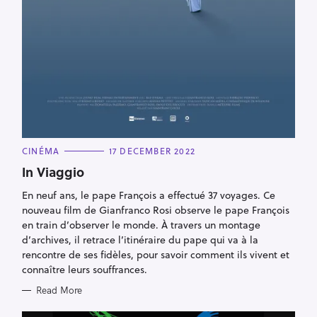
C
CINÉMA
17 DECEMBER 2022
A
T
In Viaggio
E
G
En neuf ans, le pape François a effectué 37 voyages. Ce
O
R
nouveau film de Gianfranco Rosi observe le pape François
I
E
en train d’observer le monde. À travers un montage
S
d’archives, il retrace l’itinéraire du pape qui va à la
rencontre de ses fidèles, pour savoir comment ils vivent et
connaître leurs souffrances.
Read More