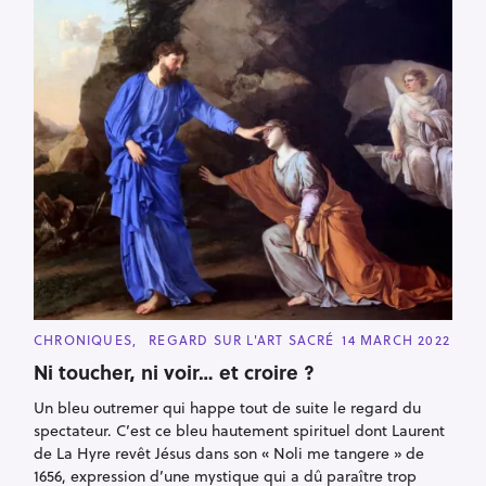
r
c
h
f
o
r
:
C
CHRONIQUES
REGARD SUR L'ART SACRÉ
14 MARCH 2022
A
T
Ni toucher, ni voir… et croire ?
E
G
Un bleu outremer qui happe tout de suite le regard du
O
R
spectateur. C’est ce bleu hautement spirituel dont Laurent
I
E
de La Hyre revêt Jésus dans son « Noli me tangere » de
S
1656, expression d’une mystique qui a dû paraître trop