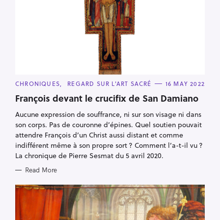
C
CHRONIQUES
REGARD SUR L'ART SACRÉ
16 MAY 2022
A
T
François devant le crucifix de San Damiano
E
G
Aucune expression de souffrance, ni sur son visage ni dans
O
R
son corps. Pas de couronne d’épines. Quel soutien pouvait
I
E
attendre François d’un Christ aussi distant et comme
S
indifférent même à son propre sort ? Comment l’a-t-il vu ?
La chronique de Pierre Sesmat du 5 avril 2020.
Read More