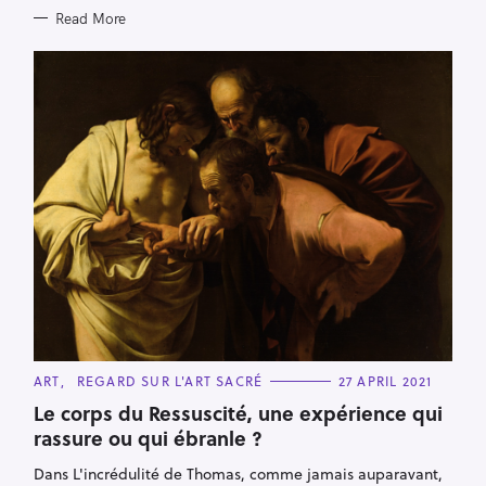
Read More
C
ART
REGARD SUR L'ART SACRÉ
27 APRIL 2021
A
T
Le corps du Ressuscité, une expérience qui
E
rassure ou qui ébranle ?
G
O
R
Dans L'incrédulité de Thomas, comme jamais auparavant,
I