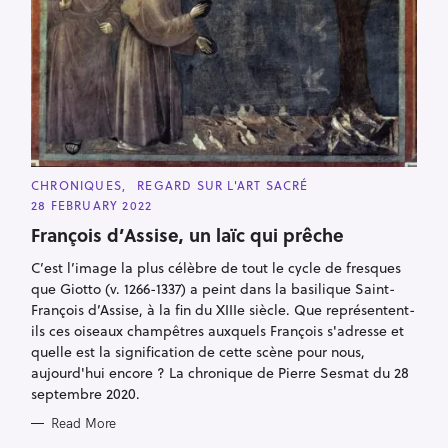
C
CHRONIQUES
REGARD SUR L'ART SACRÉ
A
28 FEBRUARY 2022
T
E
François d’Assise, un laïc qui prêche
G
O
R
C’est l’image la plus célèbre de tout le cycle de fresques
I
que Giotto (v. 1266-1337) a peint dans la basilique Saint-
E
S
François d’Assise, à la fin du XIIIe siècle. Que représentent-
ils ces oiseaux champêtres auxquels François s'adresse et
quelle est la signification de cette scène pour nous,
aujourd'hui encore ? La chronique de Pierre Sesmat du 28
septembre 2020.
Read More