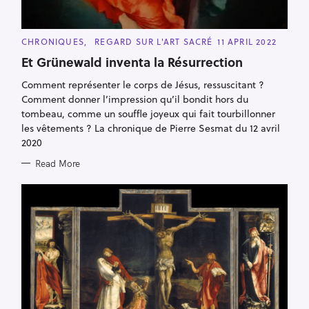
C
CHRONIQUES
REGARD SUR L'ART SACRÉ
11 APRIL 2022
A
T
Et Grünewald inventa la Résurrection
E
G
Comment représenter le corps de Jésus, ressuscitant ?
O
R
Comment donner l’impression qu’il bondit hors du
I
E
tombeau, comme un souffle joyeux qui fait tourbillonner
S
les vêtements ? La chronique de Pierre Sesmat du 12 avril
2020
Read More