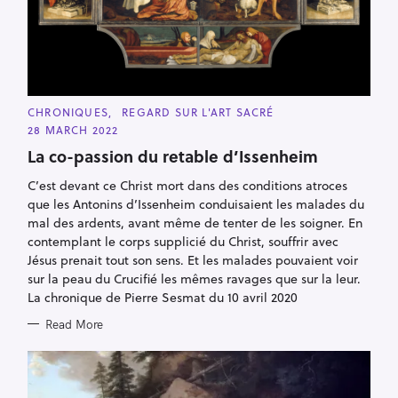
C
CHRONIQUES
REGARD SUR L'ART SACRÉ
A
28 MARCH 2022
T
E
La co-passion du retable d’Issenheim
G
O
R
C’est devant ce Christ mort dans des conditions atroces
I
que les Antonins d’Issenheim conduisaient les malades du
E
S
mal des ardents, avant même de tenter de les soigner. En
contemplant le corps supplicié du Christ, souffrir avec
Jésus prenait tout son sens. Et les malades pouvaient voir
sur la peau du Crucifié les mêmes ravages que sur la leur.
La chronique de Pierre Sesmat du 10 avril 2020
Read More
S
e
a