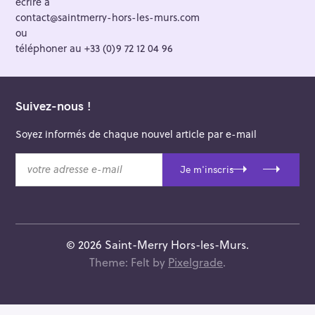
écrire à
contact@saintmerry-hors-les-murs.com
ou
téléphoner au +33 (0)9 72 12 04 96
Suivez-nous !
Soyez informés de chaque nouvel article par e-mail
v
Je m'inscris
o
t
r
e
a
© 2026 Saint-Merry Hors-les-Murs.
d
Theme: Felt by
Pixelgrade
.
r
e
s
s