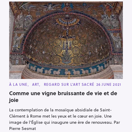
C
À LA UNE
ART
REGARD SUR L'ART SACRÉ
26 JUNE 2021
A
T
Comme une vigne bruissante de vie et de
E
joie
G
O
R
La contemplation de la mosaïque absidiale de Saint-
I
E
Clément à Rome met les yeux et le cœur en joie. Une
S
image de l'Église qui inaugure une ère de renouveau. Par
Pierre Sesmat