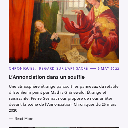
C
CHRONIQUES
REGARD SUR L'ART SACRÉ
9 MAY 2022
A
T
L’Annonciation dans un souffle
E
G
Une atmosphère étrange parcourt les panneaux du retable
O
R
d’Issenheim peint par Mathis Grünewald. Étrange et
I
E
saisissante. Pierre Sesmat nous propose de nous arrêter
S
devant la scène de l’Annonciation. Chroniques du 25 mars
2020
Read More