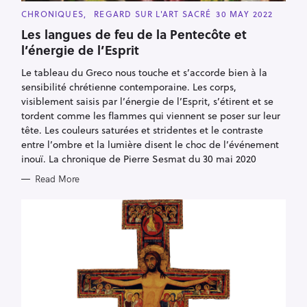
C
CHRONIQUES
REGARD SUR L'ART SACRÉ
30 MAY 2022
A
T
Les langues de feu de la Pentecôte et
E
l’énergie de l’Esprit
G
O
R
Le tableau du Greco nous touche et s’accorde bien à la
I
E
sensibilité chrétienne contemporaine. Les corps,
S
visiblement saisis par l’énergie de l’Esprit, s’étirent et se
tordent comme les flammes qui viennent se poser sur leur
tête. Les couleurs saturées et stridentes et le contraste
entre l’ombre et la lumière disent le choc de l’événement
inouï. La chronique de Pierre Sesmat du 30 mai 2020
Read More