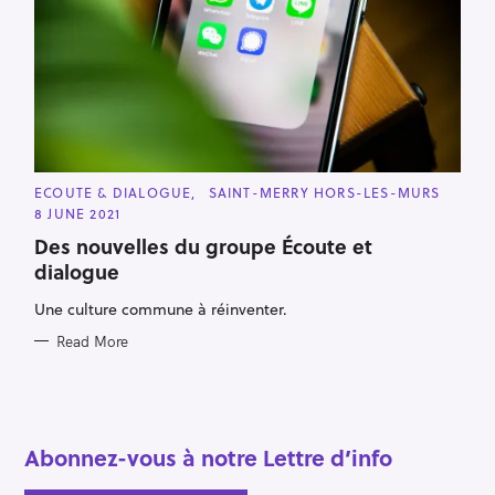
C
ECOUTE & DIALOGUE
SAINT-MERRY HORS-LES-MURS
A
8 JUNE 2021
T
E
Des nouvelles du groupe Écoute et
G
O
dialogue
R
I
E
Une culture commune à réinventer.
S
Read More
Abonnez-vous à notre Lettre d’info