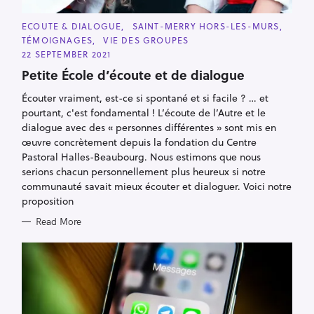
C
ECOUTE & DIALOGUE
SAINT-MERRY HORS-LES-MURS
A
TÉMOIGNAGES
VIE DES GROUPES
T
E
22 SEPTEMBER 2021
G
O
Petite École d’écoute et de dialogue
R
I
Écouter vraiment, est-ce si spontané et si facile ? … et
E
S
S
pourtant, c'est fondamental ! L’écoute de l’Autre et le
e
dialogue avec des « personnes différentes » sont mis en
a
œuvre concrètement depuis la fondation du Centre
Pastoral Halles-Beaubourg. Nous estimons que nous
r
serions chacun personnellement plus heureux si notre
c
communauté savait mieux écouter et dialoguer. Voici notre
h
proposition
f
Read More
o
r
: