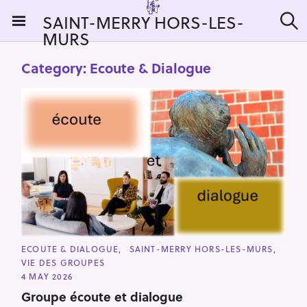
S
SAINT-MERRY HORS-LES-
k
MURS
S
i
e
a
p
Category:
Ecoute & Dialogue
r
t
c
h
o
c
o
n
t
e
n
t
C
ECOUTE & DIALOGUE
SAINT-MERRY HORS-LES-MURS
A
VIE DES GROUPES
T
E
4 MAY 2026
G
O
Groupe écoute et dialogue
R