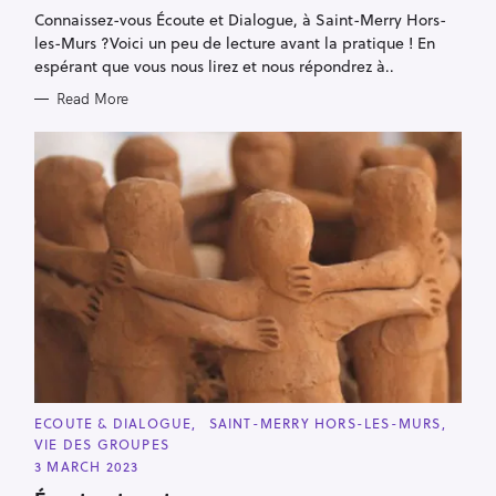
I
‌Connaissez-vous Écoute et Dialogue, à Saint-Merry Hors-
E
S
les-Murs ?Voici un peu de lecture avant la pratique ! En
espérant que vous nous lirez et nous répondrez à..
Read More
C
ECOUTE & DIALOGUE
SAINT-MERRY HORS-LES-MURS
A
VIE DES GROUPES
T
E
3 MARCH 2023
G
O