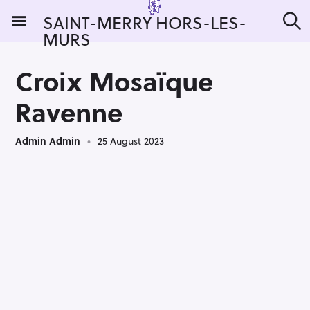
S
SAINT-MERRY HORS-LES-
k
MURS
S
i
e
a
p
r
Croix Mosaïque
t
c
h
o
Ravenne
c
o
Admin Admin
25 August 2023
n
t
e
n
t