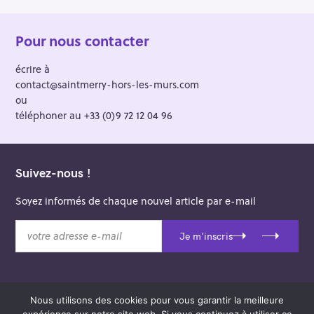
Pour nous contacter
écrire à
contact@saintmerry-hors-les-murs.com
ou
téléphoner au +33 (0)9 72 12 04 96
Suivez-nous !
Soyez informés de chaque nouvel article par e-mail
v
Je m'inscris
o
t
r
e
Nous utilisons des cookies pour vous garantir la meilleure
a
© 2026 Saint-Merry Hors-les-Murs.