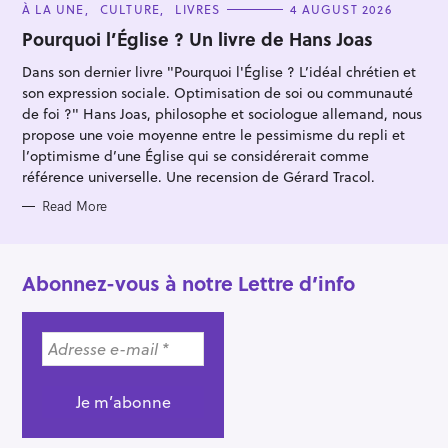
C
À LA UNE
CULTURE
LIVRES
4 AUGUST 2026
A
T
Pourquoi l’Église ? Un livre de Hans Joas
E
G
Dans son dernier livre "Pourquoi l'Église ? L’idéal chrétien et
O
R
son expression sociale. Optimisation de soi ou communauté
I
E
de foi ?" Hans Joas, philosophe et sociologue allemand, nous
S
propose une voie moyenne entre le pessimisme du repli et
l’optimisme d’une Église qui se considérerait comme
référence universelle. Une recension de Gérard Tracol.
Read More
Abonnez-vous à notre Lettre d’info