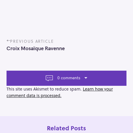
P
PREVIOUS ARTICLE
o
Croix Mosaïque Ravenne
s
t
n
a
v
0 comments
i
g
This site uses Akismet to reduce spam.
Learn how your
a
comment data is processed.
t
i
o
n
Related Posts