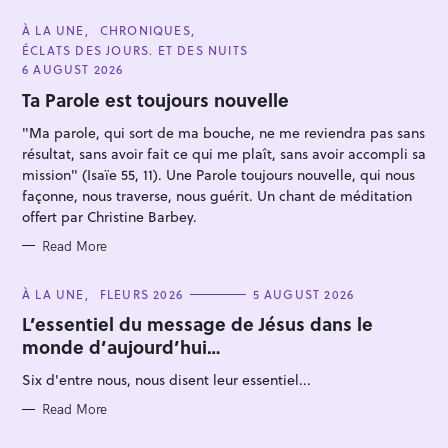
C
À LA UNE
CHRONIQUES
A
ÉCLATS DES JOURS. ET DES NUITS
T
E
6 AUGUST 2026
G
O
Ta Parole est toujours nouvelle
R
I
"Ma parole, qui sort de ma bouche, ne me reviendra pas sans
E
S
résultat, sans avoir fait ce qui me plaît, sans avoir accompli sa
mission" (Isaïe 55, 11). Une Parole toujours nouvelle, qui nous
façonne, nous traverse, nous guérit. Un chant de méditation
S
offert par Christine Barbey.
e
Read More
a
r
C
À LA UNE
FLEURS 2026
5 AUGUST 2026
c
A
T
L’essentiel du message de Jésus dans le
h
E
monde d’aujourd’hui…
G
f
O
R
Six d'entre nous, nous disent leur essentiel...
o
I
E
r
S
Read More
: