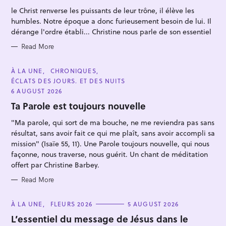
R
le Christ renverse les puissants de leur trône, il élève les
I
E
humbles. Notre époque a donc furieusement besoin de lui. Il
S
dérange l'ordre établi... Christine nous parle de son essentiel
Read More
S
C
À LA UNE
CHRONIQUES
A
ÉCLATS DES JOURS. ET DES NUITS
e
T
E
6 AUGUST 2026
a
G
O
Ta Parole est toujours nouvelle
r
R
I
c
"Ma parole, qui sort de ma bouche, ne me reviendra pas sans
E
S
h
résultat, sans avoir fait ce qui me plaît, sans avoir accompli sa
mission" (Isaïe 55, 11). Une Parole toujours nouvelle, qui nous
f
façonne, nous traverse, nous guérit. Un chant de méditation
o
offert par Christine Barbey.
r
Read More
:
C
À LA UNE
FLEURS 2026
5 AUGUST 2026
A
T
L’essentiel du message de Jésus dans le
E