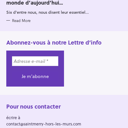
monde d’aujourd’hui…
G
O
R
Six d'entre nous, nous disent leur essentiel...
I
E
S
Read More
Abonnez-vous à notre Lettre d’info
Pour nous contacter
écrire à
contact@saintmerry-hors-les-murs.com