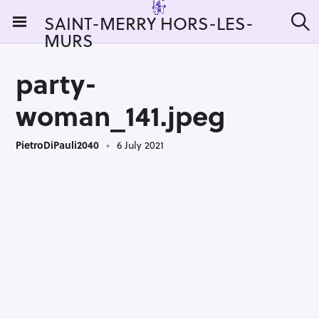
S
SAINT-MERRY HORS-LES-
k
MURS
S
i
e
a
p
r
party-
t
c
h
o
woman_141.jpeg
c
o
PietroDiPauli2040
6 July 2021
n
t
e
n
t