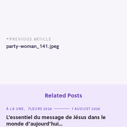
P
PREVIOUS ARTICLE
o
party-woman_141.jpeg
s
t
n
a
v
i
g
a
t
Related Posts
i
o
C
À LA UNE
FLEURS 2026
7 AUGUST 2026
n
A
T
L’essentiel du message de Jésus dans le
E
monde d’aujourd’hui…
G
O