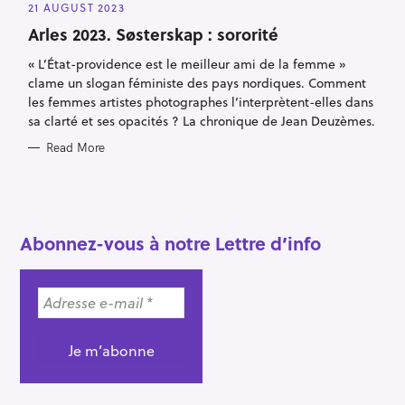
A
21 AUGUST 2023
T
E
Arles 2023. Søsterskap : sororité
G
O
R
« L’État-providence est le meilleur ami de la femme »
I
clame un slogan féministe des pays nordiques. Comment
E
S
les femmes artistes photographes l’interprètent-elles dans
sa clarté et ses opacités ? La chronique de Jean Deuzèmes.
Read More
S
e
a
Abonnez-vous à notre Lettre d’info
r
c
h
f
o
r
: