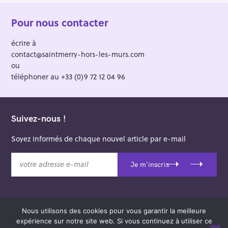
Pour nous contacter
écrire à
contact@saintmerry-hors-les-murs.com
ou
téléphoner au +33 (0)9 72 12 04 96
Suivez-nous !
Soyez informés de chaque nouvel article par e-mail
v
Je m'inscris
o
t
r
e
Nous utilisons des cookies pour vous garantir la meilleure
a
© 2026 Saint-Merry Hors-les-Murs.
expérience sur notre site web. Si vous continuez à utiliser ce
d