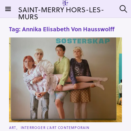
S
SAINT-MERRY HORS-LES-
k
MURS
S
i
e
a
p
Tag:
Annika Elisabeth Von Hausswolff
r
t
c
h
o
c
o
n
t
e
n
t
C
ART
INTERROGER L'ART CONTEMPORAIN