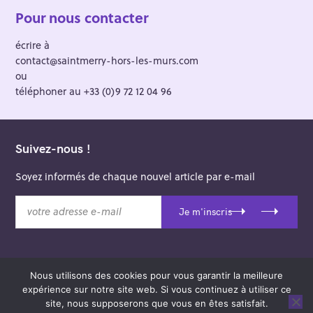
Pour nous contacter
écrire à
contact@saintmerry-hors-les-murs.com
ou
téléphoner au +33 (0)9 72 12 04 96
Suivez-nous !
Soyez informés de chaque nouvel article par e-mail
v
Je m'inscris
o
t
r
e
Nous utilisons des cookies pour vous garantir la meilleure
a
© 2026 Saint-Merry Hors-les-Murs.
expérience sur notre site web. Si vous continuez à utiliser ce
d
Theme: Felt by
Pixelgrade
.
site, nous supposerons que vous en êtes satisfait.
r