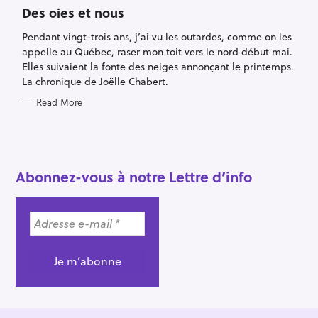
A
T
Des oies et nous
E
G
Pendant vingt-trois ans, j’ai vu les outardes, comme on les
O
R
appelle au Québec, raser mon toit vers le nord début mai.
I
E
Elles suivaient la fonte des neiges annonçant le printemps.
S
La chronique de Joëlle Chabert.
Read More
S
e
a
Abonnez-vous à notre Lettre d’info
r
c
h
f
o
r
: