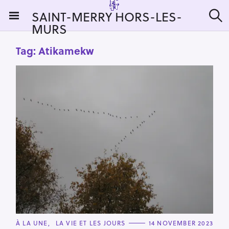
S
SAINT-MERRY HORS-LES-
k
MURS
S
i
e
a
p
Tag:
Atikamekw
r
t
c
h
o
c
o
n
t
e
n
t
C
À LA UNE
LA VIE ET LES JOURS
14 NOVEMBER 2023