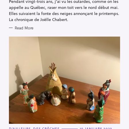
Pendant vingt-trois ans, j’ai vu les outardes, comme on les
O
R
appelle au Québec, raser mon toit vers le nord début mai.
I
E
Elles suivaient la fonte des neiges annonçant le printemps.
S
La chronique de Joëlle Chabert.
Read More
S
e
a
r
c
h
f
o
r
C
D'AILLEURS, DES CRÈCHES
10 JANUARY 2023