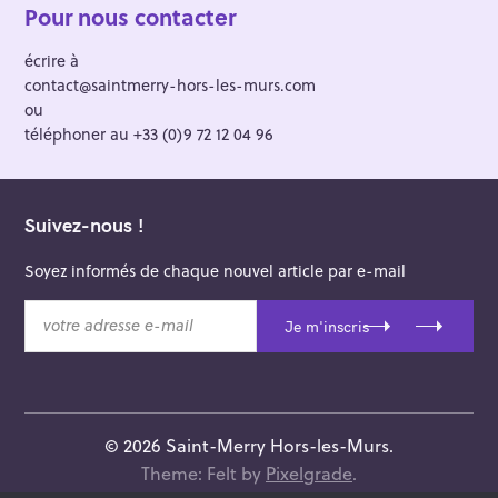
Pour nous contacter
écrire à
contact@saintmerry-hors-les-murs.com
ou
téléphoner au +33 (0)9 72 12 04 96
Suivez-nous !
Soyez informés de chaque nouvel article par e-mail
v
Je m'inscris
o
t
r
e
a
© 2026 Saint-Merry Hors-les-Murs.
d
Theme: Felt by
Pixelgrade
.
r