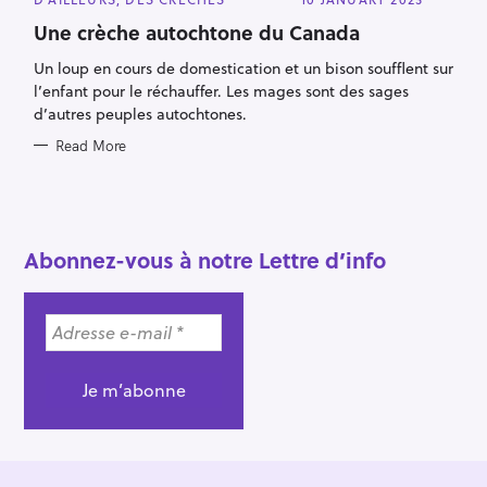
:
A
T
Une crèche autochtone du Canada
E
G
Un loup en cours de domestication et un bison soufflent sur
O
R
l’enfant pour le réchauffer. Les mages sont des sages
I
E
d’autres peuples autochtones.
S
Read More
Abonnez-vous à notre Lettre d’info