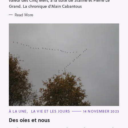
valeur des Cinq Mers, à la suite de Staline et Pierre Le
Grand. La chronique d'Alain Cabantous
Read More
C
À LA UNE
LA VIE ET LES JOURS
14 NOVEMBER 2023
A
T
Des oies et nous
E
G