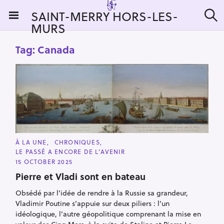
S
SAINT-MERRY HORS-LES-
k
MURS
S
i
e
a
p
Tag:
Canada
r
t
c
h
o
c
o
n
t
e
C
À LA UNE
CHRONIQUES
n
A
LE PASSÉ A ENCORE DE L’AVENIR
T
t
E
15 OCTOBER 2025
G
O
Pierre et Vladi sont en bateau
R
I
Obsédé par l’idée de rendre à la Russie sa grandeur,
E
S
Vladimir Poutine s’appuie sur deux piliers : l’un
idéologique, l’autre géopolitique comprenant la mise en