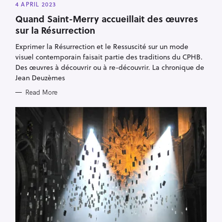
A
4 APRIL 2023
T
E
Quand Saint-Merry accueillait des œuvres
G
O
sur la Résurrection
R
I
E
Exprimer la Résurrection et le Ressuscité sur un mode
S
visuel contemporain faisait partie des traditions du CPHB.
Des œuvres à découvrir ou à re-découvrir. La chronique de
Jean Deuzèmes
Read More
S