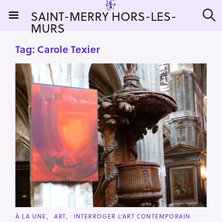
S
SAINT-MERRY HORS-LES-
k
MURS
S
i
e
a
p
Tag:
Carole Texier
r
t
c
h
o
c
o
n
t
e
n
t
C
À LA UNE
ART
INTERROGER L'ART CONTEMPORAIN