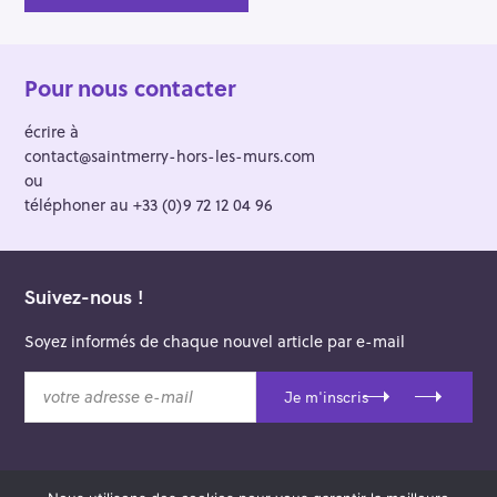
Pour nous contacter
écrire à
contact@saintmerry-hors-les-murs.com
ou
téléphoner au +33 (0)9 72 12 04 96
Suivez-nous !
Soyez informés de chaque nouvel article par e-mail
v
Je m'inscris
o
t
r
e