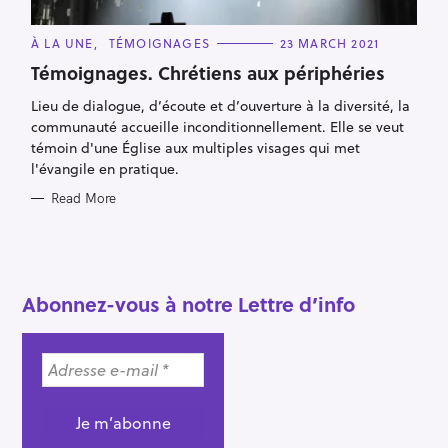
e
a
C
À LA UNE
TÉMOIGNAGES
23 MARCH 2021
A
r
T
Témoignages. Chrétiens aux périphéries
E
c
G
Lieu de dialogue, d’écoute et d’ouverture à la diversité, la
O
h
R
communauté accueille inconditionnellement. Elle se veut
I
f
E
témoin d'une Église aux multiples visages qui met
S
o
l'évangile en pratique.
r
Read More
:
Abonnez-vous à notre Lettre d’info