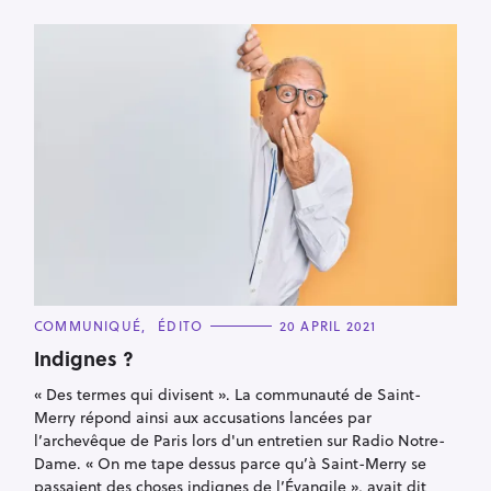
C
COMMUNIQUÉ
ÉDITO
20 APRIL 2021
A
T
Indignes ?
E
G
« Des termes qui divisent ». La communauté de Saint-
O
R
Merry répond ainsi aux accusations lancées par
I
E
l’archevêque de Paris lors d'un entretien sur Radio Notre-
S
Dame. « On me tape dessus parce qu’à Saint-Merry se
passaient des choses indignes de l’Évangile », avait dit