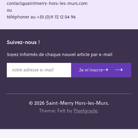
contact@saintmerry-hors-les-murs.com
ou
téléphoner au +33 (0)9 72 12 04 96
Suivez-nous !
Soyez informés de chaque nouvel article par e-mail
v
Je m'inscris
o
t
r
e
a
© 2026 Saint-Merry Hors-les-Murs.
d
Theme: Felt by
Pixelgrade
.
r
e
s
s