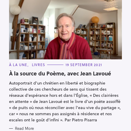
c
h
f
o
r
:
C
À LA UNE
LIVRES
19 SEPTEMBER 2021
A
T
À la source du Poème, avec Jean Lavoué
E
G
Autoportrait d’un chrétien en liberté et biographie
O
R
collective de ces chercheurs de sens qui tissent des
I
E
réseaux d’espérance hors et dans l’Église, « Des clairières
S
en attente » de Jean Lavoué est le livre d’un poète assoiffé
« de puits où nous réconcilier avec l’eau vive du partage »,
car « nous ne sommes pas assignés à résidence et nos
escales ont le goût d’infini ». Par Pietro Pisarra
Read More