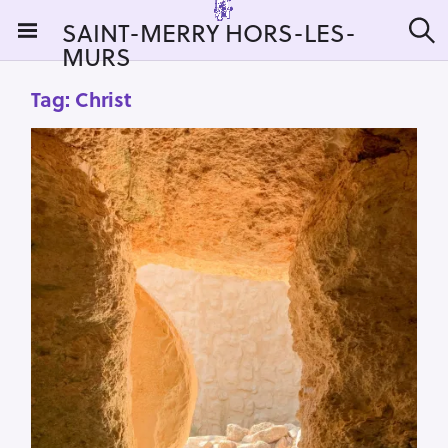
S
SAINT-MERRY HORS-LES-
k
MURS
S
i
e
a
p
Tag:
Christ
r
t
c
h
o
c
o
n
t
e
n
t