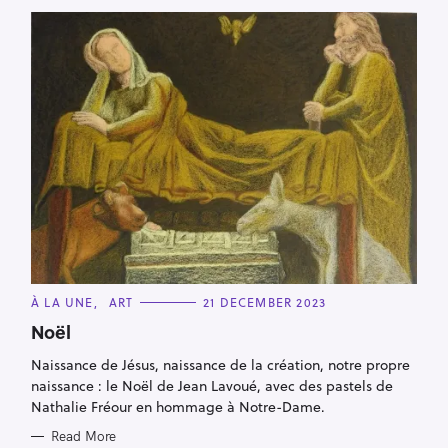
C
À LA UNE
ART
21 DECEMBER 2023
A
T
Noël
E
G
Naissance de Jésus, naissance de la création, notre propre
O
R
naissance : le Noël de Jean Lavoué, avec des pastels de
I
E
Nathalie Fréour en hommage à Notre-Dame.
S
Read More