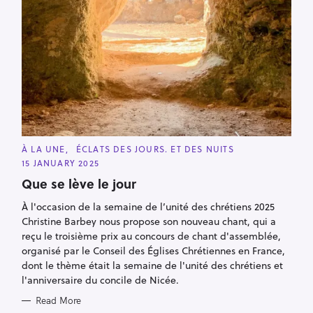
C
À LA UNE
ÉCLATS DES JOURS. ET DES NUITS
A
15 JANUARY 2025
T
E
Que se lève le jour
G
O
R
À l'occasion de la semaine de l’unité des chrétiens 2025
I
Christine Barbey nous propose son nouveau chant, qui a
E
S
reçu le troisième prix au concours de chant d'assemblée,
organisé par le Conseil des Églises Chrétiennes en France,
dont le thème était la semaine de l'unité des chrétiens et
l'anniversaire du concile de Nicée.
Read More