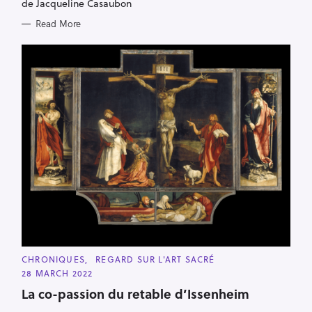
E
de Jacqueline Casaubon
S
Read More
C
CHRONIQUES
REGARD SUR L'ART SACRÉ
A
28 MARCH 2022
T
E
La co-passion du retable d’Issenheim
G
O