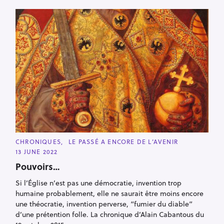
C
CHRONIQUES
LE PASSÉ A ENCORE DE L’AVENIR
A
13 JUNE 2022
T
E
Pouvoirs…
G
O
R
Si l’Église n’est pas une démocratie, invention trop
I
humaine probablement, elle ne saurait être moins encore
E
S
une théocratie, invention perverse, “fumier du diable”
d’une prétention folle. La chronique d’Alain Cabantous du