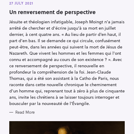
E
27 JULY 2021
G
O
Un renversement de perspective
R
I
Jésuite et théologien infatigable, Joseph Moingt n’a jamais
E
S
arrêté de chercher et d’écrire jusqu’à sa mort en juillet
dernier, à cent quatre ans. « Au lieu de partir d‘en haut, il
part d’en bas. Il se demande ce qui circule, confusément
peut-être, dans les années qui suivent la mort de Jésus de
Nazareth. Que vivent les hommes et les femmes qui l’ont
connu et accompagné au cours de son existence ? ». Avec
ce renversement de perspective, il renouvelle en
profondeur la compréhension de la foi. Jean-Claude
Thomas, qui a été son assistant à la Catho de Paris, nous
raconte dans cette nouvelle chronique le cheminement
d’un homme qui, reprenant tout à zéro à plus de cinquante
ans, invite les chrétiens à se laisser toujours interroger et
bousculer par la nouveauté de l’Évangile.
Read More