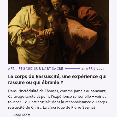
C
ART
REGARD SUR L'ART SACRÉ
27 APRIL 2021
A
T
Le corps du Ressuscité, une expérience qui
E
rassure ou qui ébranle ?
G
O
R
Dans L'incrédulité de Thomas, comme jamais auparavant,
I
E
Caravage scrute et peint l’expérience sensorielle – voir et
S
toucher – qui est cruciale dans la reconnaissance du corps
ressuscité du Christ. La chronique de Pierre Sesmat
Read More