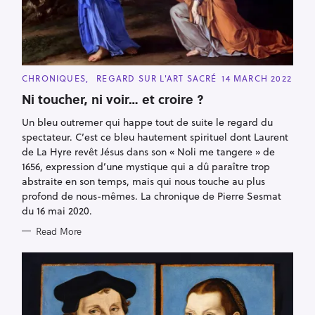
C
CHRONIQUES
REGARD SUR L'ART SACRÉ
14 MARCH 2022
A
T
Ni toucher, ni voir… et croire ?
E
G
Un bleu outremer qui happe tout de suite le regard du
O
R
spectateur. C’est ce bleu hautement spirituel dont Laurent
I
E
de La Hyre revêt Jésus dans son « Noli me tangere » de
S
1656, expression d’une mystique qui a dû paraître trop
abstraite en son temps, mais qui nous touche au plus
profond de nous-mêmes. La chronique de Pierre Sesmat
du 16 mai 2020.
Read More