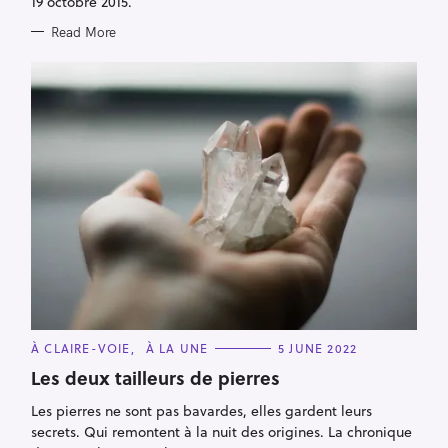
19 octobre 2015.
Read More
C
À CLAIRE-VOIE
À LA UNE
5 JUNE 2022
A
T
Les deux tailleurs de pierres
E
G
Les pierres ne sont pas bavardes, elles gardent leurs
O
R
secrets. Qui remontent à la nuit des origines. La chronique
I