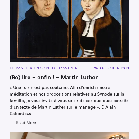
C
LE PASSÉ A ENCORE DE L’AVENIR
26 OCTOBER 2021
A
T
(Re) lire – enfin ! – Martin Luther
E
G
« Une fois n’est pas coutume. Afin d’enrichir notre
O
R
méditation et nos propositions relatives au Synode sur la
I
E
famille, je vous invite à vous saisir de ces quelques extraits
S
d’un texte de Martin Luther sur le mariage ». D'Alain
Cabantous
S
e
Read More
a
r