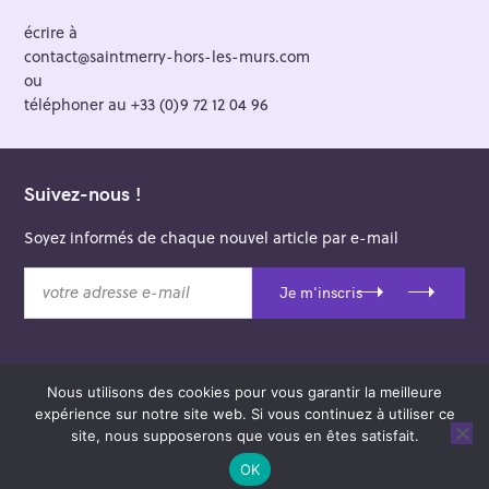
écrire à
contact@saintmerry-hors-les-murs.com
ou
téléphoner au +33 (0)9 72 12 04 96
Suivez-nous !
Soyez informés de chaque nouvel article par e-mail
v
Je m'inscris
o
t
r
e
Nous utilisons des cookies pour vous garantir la meilleure
a
© 2026 Saint-Merry Hors-les-Murs.
expérience sur notre site web. Si vous continuez à utiliser ce
d
Theme: Felt by
Pixelgrade
.
site, nous supposerons que vous en êtes satisfait.
r
e
OK