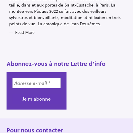
E
taillé, dans et aux portes de Saint-Eustache, à Paris. La
S
montée vers Pâques 2022 se fait avec des veilleurs
sylvestres et bienveillants, méditation et réflexion en trois
points de vue. La chronique de Jean Deuzèmes.
Read More
S
e
Abonnez-vous à notre Lettre d’info
a
r
c
h
f
o
r
:
Pour nous contacter