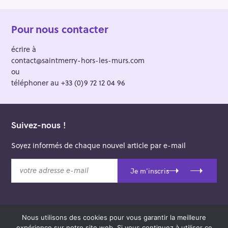
Pour nous contacter
écrire à
contact@saintmerry-hors-les-murs.com
ou
téléphoner au +33 (0)9 72 12 04 96
Suivez-nous !
Soyez informés de chaque nouvel article par e-mail
v
Je m'inscris
o
t
r
e
Nous utilisons des cookies pour vous garantir la meilleure
a
© 2026 Saint-Merry Hors-les-Murs.
expérience sur notre site web. Si vous continuez à utiliser ce