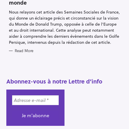
monde
G
O
R
Nous relayons cet article des Semaines Sociales de France,
I
E
qui donne un éclairage précis et circonstancié sur la vision
S
du Monde de Donald Trump, opposée à celle de l'Europe
et au droit international. Cette analyse peut notamment
aider à comprendre les derniers évènements dans le Golfe
Persique, intervenus depuis la rédaction de cet article.
Read More
S
e
a
Abonnez-vous à notre Lettre d’info
r
c
h
f
o
r
: